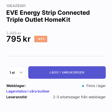
10EAZ8301
EVE Energy Strip Connected
Triple Outlet HomeKit
1 395
kr
795
kr
-43%
LÄGG I VARUKORGEN
Webblager:
Finns i lager
Lagerstatus i våra butiker
Leveranstid:
2-3 arbetsdagar från webblager