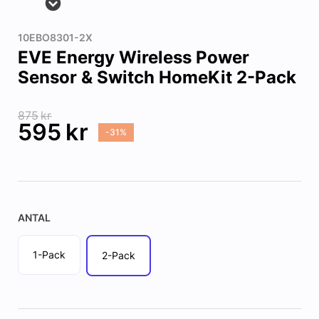
10EBO8301-2X
EVE Energy Wireless Power
Sensor & Switch HomeKit 2-Pack
875
kr
595
kr
-31%
ANTAL
1-Pack
2-Pack