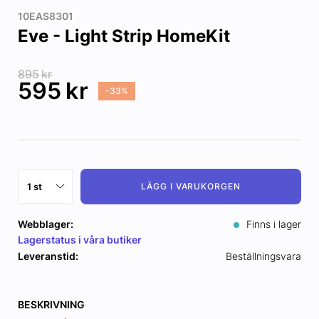
10EAS8301
Eve - Light Strip HomeKit
895
kr
595
kr
-33%
LÄGG I VARUKORGEN
Webblager:
Finns i lager
Lagerstatus i våra butiker
Leveranstid:
Beställningsvara
BESKRIVNING