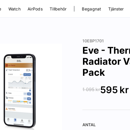
|
e
Watch
AirPods
Tillbehör
Begagnat
Tjänster
10EBP1701
Eve - The
Radiator 
Pack
595
kr
1 095
kr
ANTAL