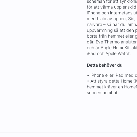
scheman för att synkron
för att värma upp enskild
iPhone och internetanslut
med hjälp av appen, Siri,
närvaro – så när du lämn
uppvärmning så att den p
borta från hemmet eller gö
där. Eve Thermo ansluter a
och är Apple HomeKit-ak
iPad och Apple Watch.
Detta behöver du
• iPhone eller iPad med
• Att styra detta HomeKit
hemmet kräver en HomePod
som en hemhub