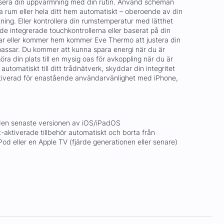
isera din uppvärmning med din rutin. Använd scheman
a rum eller hela ditt hem automatiskt – oberoende av din
ning. Eller kontrollera din rumstemperatur med lätthet
 de integrerade touchkontrollerna eller baserat på din
ar eller kommer hem kommer Eve Thermo att justera din
assar. Du kommer att kunna spara energi när du är
ra din plats till en mysig oas för avkoppling när du är
utomatiskt till ditt trådnätverk, skyddar din integritet
tiverad för enastående användarvänlighet med iPhone,
 den senaste versionen av iOS/iPadOS
-aktiverade tillbehör automatiskt och borta från
 eller en Apple TV (fjärde generationen eller senare)