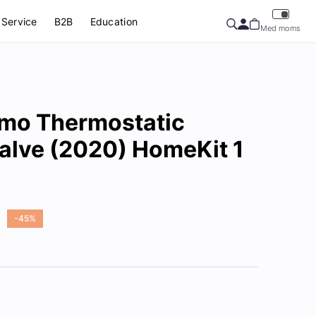
Service
B2B
Education
Med moms
rmo Thermostatic
Valve (2020) HomeKit 1
-45%