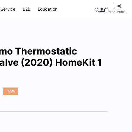
Service
B2B
Education
Med moms
rmo Thermostatic
Valve (2020) HomeKit 1
-45%