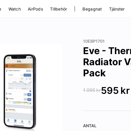
|
e
Watch
AirPods
Tillbehör
Begagnat
Tjänster
10EBP1701
Eve - The
Radiator 
Pack
595
kr
1 095
kr
ANTAL