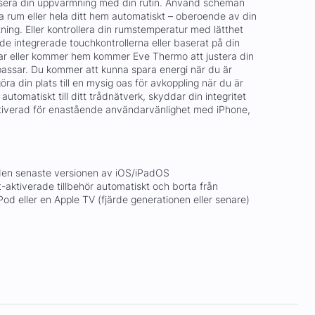
isera din uppvärmning med din rutin. Använd scheman
a rum eller hela ditt hem automatiskt – oberoende av din
ning. Eller kontrollera din rumstemperatur med lätthet
 de integrerade touchkontrollerna eller baserat på din
ar eller kommer hem kommer Eve Thermo att justera din
assar. Du kommer att kunna spara energi när du är
ra din plats till en mysig oas för avkoppling när du är
utomatiskt till ditt trådnätverk, skyddar din integritet
tiverad för enastående användarvänlighet med iPhone,
 den senaste versionen av iOS/iPadOS
-aktiverade tillbehör automatiskt och borta från
 eller en Apple TV (fjärde generationen eller senare)