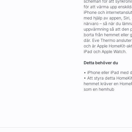
scheman för att synkron
för att värma upp enskild
iPhone och internetanslut
med hjälp av appen, Siri,
närvaro – så när du lämn
uppvärmning så att den p
borta från hemmet eller gö
där. Eve Thermo ansluter a
och är Apple HomeKit-ak
iPad och Apple Watch.
Detta behöver du
• iPhone eller iPad med
• Att styra detta HomeKit
hemmet kräver en HomePod
som en hemhub