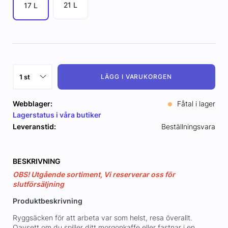
21 L
17 L
LÄGG I VARUKORGEN
Webblager:
Fåtal i lager
Lagerstatus i våra butiker
Leveranstid:
Beställningsvara
BESKRIVNING
OBS! Utgående sortiment, Vi reserverar oss för
slutförsäljning
Produktbeskrivning
Ryggsäcken för att arbeta var som helst, resa överallt.
Oavsett om du spiller ditt morgonkaffe eller fastnar i en