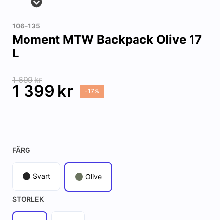
106-135
Moment MTW Backpack Olive 17
L
1 699
kr
1 399
kr
-17%
FÄRG
Svart
Olive
STORLEK