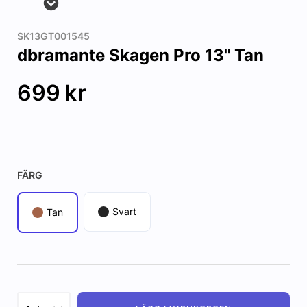
SK13GT001545
dbramante Skagen Pro 13" Tan
699
kr
FÄRG
Svart
Tan