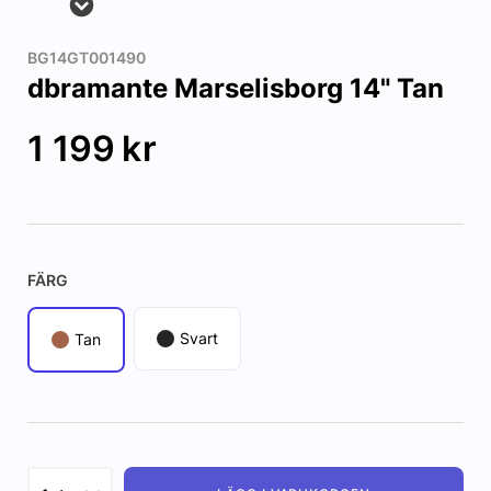
BG14GT001490
dbramante Marselisborg 14" Tan
1 199
kr
FÄRG
Svart
Tan