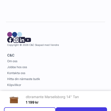
Copyright © 2026 C&C
Skapad med
Vendre
C&C
Om oss
Jobba hos oss
Kontakta oss
Hitta din närmaste butik
Köpvillkor
Information
dbramante Marselisborg 14" Tan
Leverans och betalning
1 199
kr
Cookies