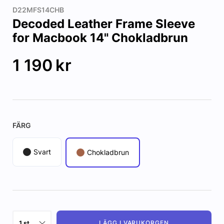
D22MFS14CHB
Decoded Leather Frame Sleeve
for Macbook 14" Chokladbrun
1 190
kr
FÄRG
Svart
Chokladbrun
LÄGG I VARUKORGEN