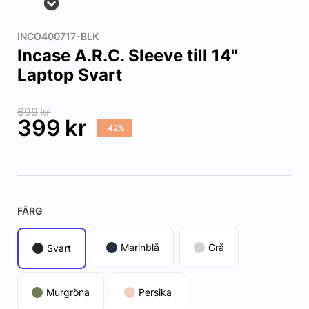
INCO400717-BLK
Incase A.R.C. Sleeve till 14"
Laptop Svart
699
kr
399
kr
-42%
FÄRG
Marinblå
Grå
Svart
Murgröna
Persika