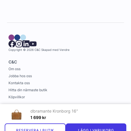
Copyright © 2026 C&C
Skapad med
Vendre
C&C
Om oss
Jobba hos oss
Kontakta oss
Hitta din närmaste butik
Köpvillkor
Information
dbramante Kronborg 16"
Leverans och betalning
1 699
kr
Cookies
RESERVERA I BUTIK
LÄGG I VARUKORG