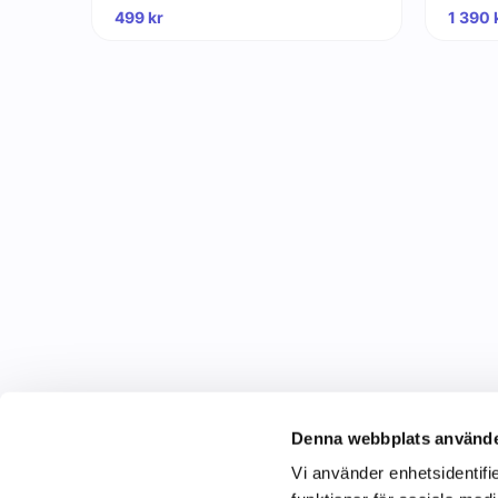
499
kr
1 390
Denna webbplats använde
Vi använder enhetsidentifie
C&C