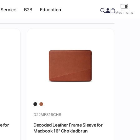
Service
B2B
Education
Med moms
D22MFS16CHB
e for
Decoded Leather Frame Sleeve for
Macbook 16" Chokladbrun