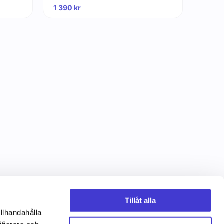
1 390
kr
Tillåt alla
illhandahålla