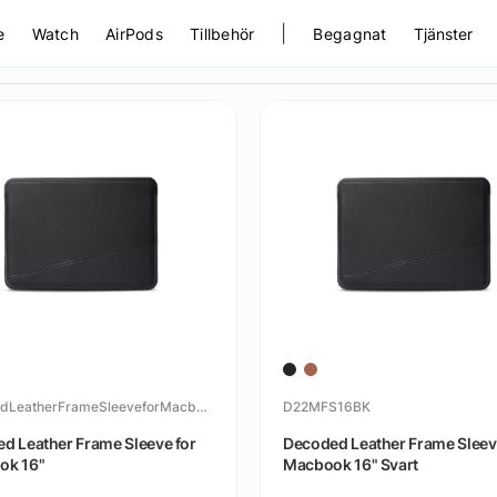
|
e
Watch
AirPods
Tillbehör
Begagnat
Tjänster
DecodedLeatherFrameSleeveforMacbook16
D22MFS16BK
d Leather Frame Sleeve for
Decoded Leather Frame Sleev
ok 16"
Macbook 16" Svart