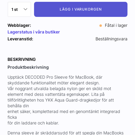
LÄGG I VARUKORGEN
Webblager:
Fåtal i lager
Lagerstatus i våra butiker
Leveranstid:
Beställningsvara
BESKRIVNING
Produktbeskrivning
Upptäck DECODED Pro Sleeve för MacBook, där
skyddande funktionalitet möter elegant design.
Vår noggrant utvalda belagda nylon ger en sköld mot
element med dess vattentäta egenskaper. Lita på
tillförlitligheten hos YKK Aqua Guard-dragkedjor för att
behålla din
enhet säker, kompletterad med en genomtänkt integrerad
ficka
för din laddare och kablar.
Denna sleeve är skräddarsydd för att spegla din MacBooks