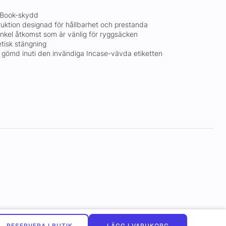
cBook-skydd
ruktion designad för hållbarhet och prestanda
r enkel åtkomst som är vänlig för ryggsäcken
tisk stängning
ng gömd inuti den invändiga Incase-vävda etiketten
RESERVERA I BUTIK
LÄGG I VARUKORG