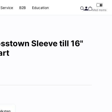
Service
B2B
Education
Med moms
sstown Sleeve till 16"
art
lksten