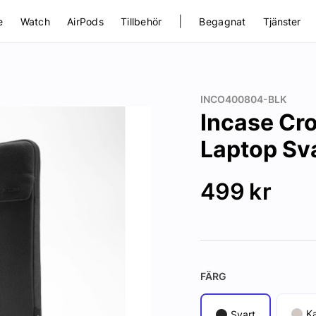
|
e
Watch
AirPods
Tillbehör
Begagnat
Tjänster
INCO400804-BLK
Incase Cro
Laptop Sv
499
kr
FÄRG
Ka
Svart