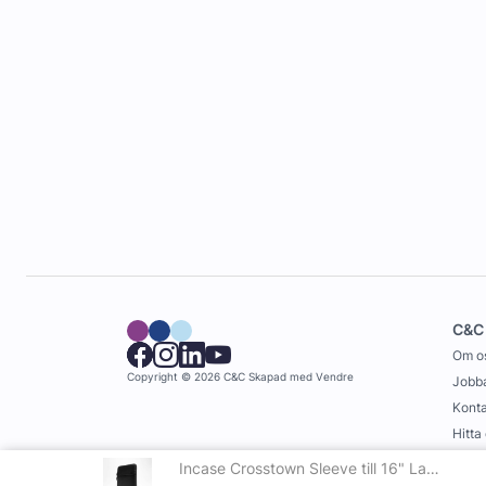
C&C
Om o
Copyright © 2026 C&C
Skapad med
Vendre
Jobba
Konta
Hitta
Köpvi
Incase Crosstown Sleeve till 16" Laptop Svart