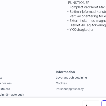
FUNKTIONER:
- Komplett vadderat Ma
- Strömlinjeformad konst
- Vertikal orientering fö
- Extern ficka med magne
- Diskret AirTag-förvari
- YKK-dragkedjor
Information
ss
Leverans och betalning
 hos oss
Cookies
kta oss
Personuppgiftspolicy
 din närmaste butik
llkor