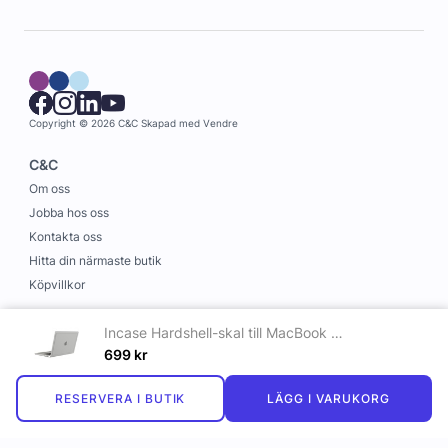
Copyright © 2026 C&C
Skapad med
Vendre
C&C
Om oss
Jobba hos oss
Kontakta oss
Hitta din närmaste butik
Köpvillkor
Information
Incase Hardshell-skal till MacBook Pro 16" (M1-M4, 2021-2024) - Transparent
Leverans och betalning
699
kr
Cookies
RESERVERA I BUTIK
LÄGG I VARUKORG
Personuppgiftspolicy