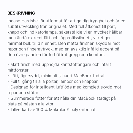
BESKRIVNING
Incase Hardshell är utformat för att ge dig trygghet och är en
subtil utveckling från originalet. Med full åtkomst till port,
knapp och indikatorlampa, säkerställde vi en mycket hållbar
men ändå extremt lätt och lågprofilssilhuett, vilket ger
minimal bulk till din enhet. Den matta finishen skyddar mot
repor och fingeravtryck, med en avsiktlig infälld accent på
den övre panelen för förbättrat grepp och komfort.
- Matt finish med upphöjda kantstötfångare och infällt
mittfönster
- Lätt, figursydd, minimalt silhuett MacBook-fodral
- Full tillgång till alla portar, lampor och knappar
- Designad för intelligent luftflöde med komplett skydd mot
repor och stötar
- Gummerade fötter för att hålla din MacBook stadigt på
plats på nästan alla ytor
- Tillverkad av 100 % Makrolon® polykarbonat