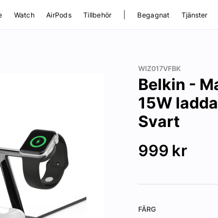
|
e
Watch
AirPods
Tillbehör
Begagnat
Tjänster
WIZ017VFBK
Belkin - M
15W laddar
Svart
999
kr
FÄRG