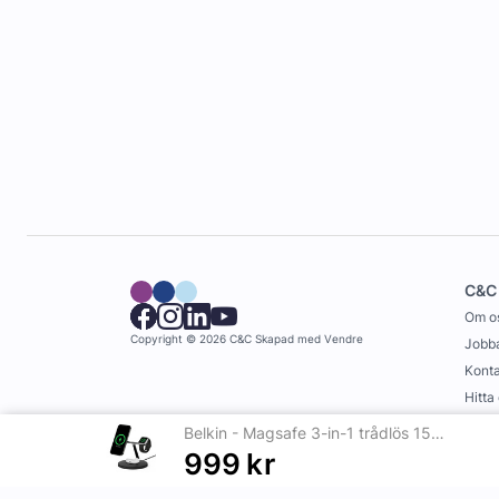
C&C
Om o
Copyright © 2026 C&C
Skapad med
Vendre
Jobba
Konta
Hitta
Köpvi
Belkin - Magsafe 3-in-1 trådlös 15W laddare inkl nätadapter - Svart
999
kr