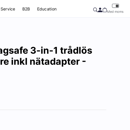
Service
B2B
Education
Med moms
agsafe 3-in-1 trådlös
e inkl nätadapter -