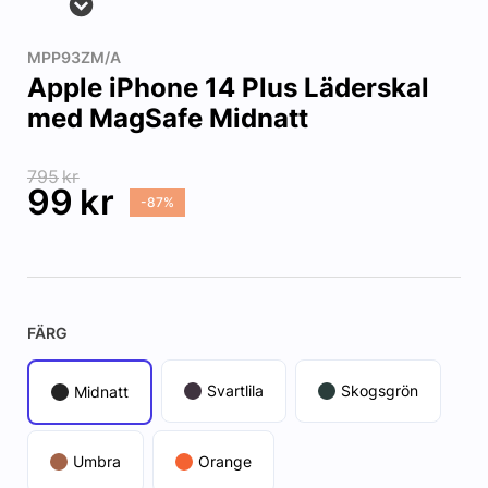
MPP93ZM/A
Apple iPhone 14 Plus Läderskal
med MagSafe Midnatt
795
kr
99
kr
-87%
FÄRG
Svartlila
Skogsgrön
Midnatt
Umbra
Orange