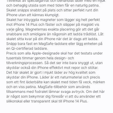
Tillverkat av specialgarvat och behandlat läder med en mjuk
och behaglig utsida som med tiden får en naturlig patina.
Skalet snäpps snabbt på plats och sitter perfekt runt din
iPhone utan att kännas klumpigt.
Skalet har inbyggda magneter som lägger sig helt perfekt
mot iPhone 14 Plus och fäster och släpper på magiskt vis
varje gång. Magneternas exakta placering gör att det går
snabbare och smidigare än någonsin att ladda trådlöst. Låt
skalet sitta kvar på din iPhone när det är dags att ladda.
Snäpp bara fast en MagSafe-laddare eller lägg enheten på
en Qi-certifierad laddare.
Precis som alla Apple-designade skal har det testats under
tusentals timmar genom hela design- och
tillverkningsprocessen. Så det ser inte bara snyggt ut, utan
skyddar också din iPhone effektivt mot repor och stötar.
Det här skalet är gjort i mjukt läder av hög kvalitet som
skyddar din iPhone. Läder är ett naturmaterial och precis
som ett fint läderbälte kan skalet med tiden få veck, märken
och en viss patina. MagSafe-tillbehör som används
tillsammans med fodralet lämnar svaga avtryck. Om det här
är något som bekymrar dig föreslår vi att du använder ett
silikonskal eller transparent skal till iPhone 14 Plus.