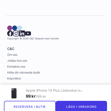
Copyright © 2026 C&C
Skapad med
Vendre
C&C
Om oss
Jobba hos oss
Kontakta oss
Hitta din närmaste butik
Köpvillkor
Information
Apple iPhone 14 Plus Läderskal med MagSafe Midnatt
Leverans och betalning
99
kr
795
kr
Cookies
RESERVERA I BUTIK
LÄGG I VARUKORG
Personuppgiftspolicy