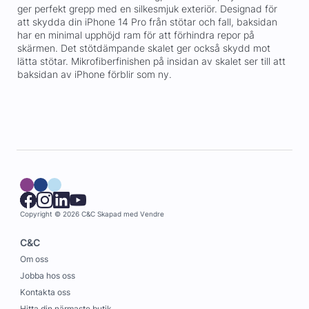
ger perfekt grepp med en silkesmjuk exteriör. Designad för
att skydda din iPhone 14 Pro från stötar och fall, baksidan
har en minimal upphöjd ram för att förhindra repor på
skärmen. Det stötdämpande skalet ger också skydd mot
lätta stötar. Mikrofiberfinishen på insidan av skalet ser till att
baksidan av iPhone förblir som ny.
Copyright © 2026 C&C
Skapad med
Vendre
C&C
Om oss
Jobba hos oss
Kontakta oss
Hitta din närmaste butik