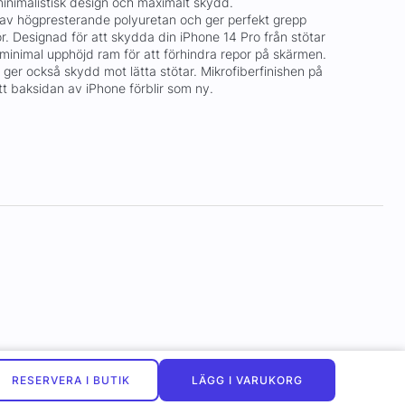
inimalistisk design och maximalt skydd.
ad av högpresterande polyuretan och ger perfekt grepp
r. Designad för att skydda din iPhone 14 Pro från stötar
 minimal upphöjd ram för att förhindra repor på skärmen.
ger också skydd mot lätta stötar. Mikrofiberfinishen på
 att baksidan av iPhone förblir som ny.
RESERVERA I BUTIK
LÄGG I VARUKORG