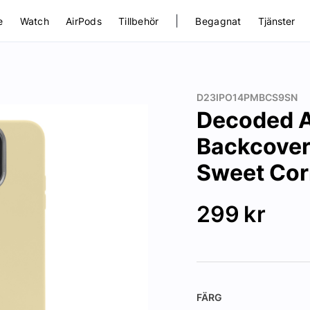
|
e
Watch
AirPods
Tillbehör
Begagnat
Tjänster
D23IPO14PMBCS9SN
Decoded An
Backcover
Sweet Cor
299
kr
FÄRG