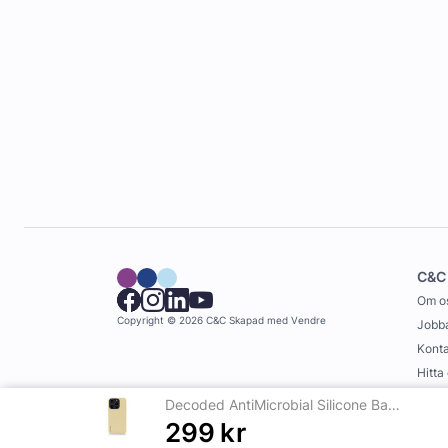
C&C
Om o
Copyright © 2026 C&C
Skapad med
Vendre
Jobba
Konta
Hitta
Köpvi
Decoded AntiMicrobial Silicone Backcover iPhone 14 Pro Max Sweet Corn
299
kr