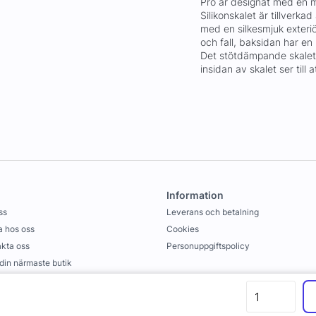
Pro är designat med en m
Silikonskalet är tillverk
med en silkesmjuk exteriö
och fall, baksidan har en
Det stötdämpande skalet 
insidan av skalet ser till
Information
ss
Leverans och betalning
 hos oss
Cookies
kta oss
Personuppgiftspolicy
 din närmaste butik
llkor