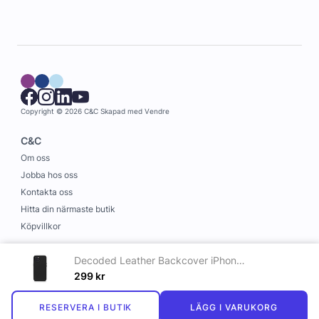
Copyright © 2026 C&C
Skapad med
Vendre
C&C
Om oss
Jobba hos oss
Kontakta oss
Hitta din närmaste butik
Köpvillkor
Information
Decoded Leather Backcover iPhone 14 Plus Black
Leverans och betalning
299
kr
Cookies
RESERVERA I BUTIK
LÄGG I VARUKORG
Personuppgiftspolicy