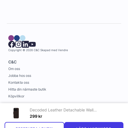
Copyright © 2026 C&C
Skapad med
Vendre
C&C
Om oss
Jobba hos oss
Kontakta oss
Hitta din närmaste butik
Köpvillkor
Information
Decoded Leather Detachable Wallet iPhone 14 Pro Brown
Leverans och betalning
299
kr
Cookies