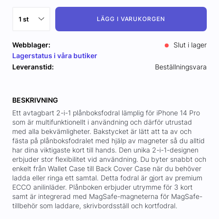
LÄGG I VARUKORGEN
Webblager:
Slut i lager
Lagerstatus i våra butiker
Leveranstid:
Beställningsvara
BESKRIVNING
Ett avtagbart 2-i-1 plånboksfodral lämplig för iPhone 14 Pro
som är multifunktionellt i användning och därför utrustad
med alla bekvämligheter. Bakstycket är lätt att ta av och
fästa på plånboksfodralet med hjälp av magneter så du alltid
har dina viktigaste kort till hands. Den unika 2-i-1-designen
erbjuder stor flexibilitet vid användning. Du byter snabbt och
enkelt från Wallet Case till Back Cover Case när du behöver
ladda eller ringa ett samtal. Detta fodral är gjort av premium
ECCO anilinläder. Plånboken erbjuder utrymme för 3 kort
samt är integrerad med MagSafe-magneterna för MagSafe-
tillbehör som laddare, skrivbordsställ och kortfodral.