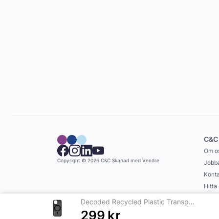
C&C
Om o
Copyright © 2026 C&C
Skapad med
Vendre
Jobba
Konta
Hitta
Köpvi
Decoded Recycled Plastic Transparent Loop Stand BackCover för iPhone 15 Pro Ash
299
kr