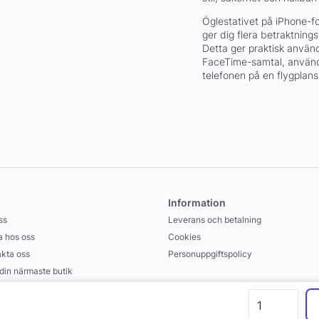
Öglestativet på iPhone-fo
ger dig flera betraktnings
Detta ger praktisk använd
FaceTime-samtal, använda
telefonen på en flygplansb
Information
ss
Leverans och betalning
 hos oss
Cookies
kta oss
Personuppgiftspolicy
 din närmaste butik
llkor