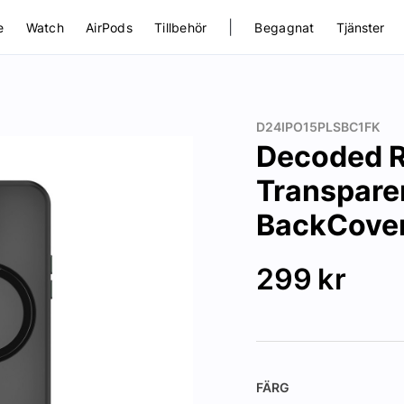
|
e
Watch
AirPods
Tillbehör
Begagnat
Tjänster
D24IPO15PLSBC1FK
Decoded R
Transpare
BackCover
299
kr
FÄRG