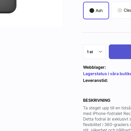
Cle
Ash
Webblager:
Lagerstatus i våra butik
Leveranstid:
BESKRIVNING
Ta steget upp till en ti
med iPhone-fodralet Rec
Detta fodral är exklusivt
flexibilitet i 360-graders
stil, säkerhet och hållba