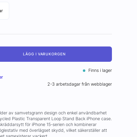
ar
LÄGG I VARUKORGEN
Finns i lager
er
2-3 arbetsdagar från webblager
dsålder av samvetsgrann design och enkel användbarhet
ycled Plastic Transparent Loop Stand Back iPhone case.
 skräddarsytt för iPhone 15-serien och kombinerar
 öglestativ med överlägset skydd, vilket säkerställer att
rhet samexisterar vackert.