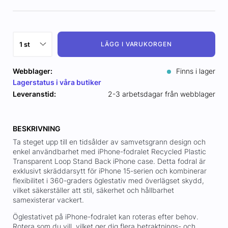
LÄGG I VARUKORGEN
Webblager:
Finns i lager
Lagerstatus i våra butiker
Leveranstid:
2-3 arbetsdagar från webblager
BESKRIVNING
Ta steget upp till en tidsålder av samvetsgrann design och
enkel användbarhet med iPhone-fodralet Recycled Plastic
Transparent Loop Stand Back iPhone case. Detta fodral är
exklusivt skräddarsytt för iPhone 15-serien och kombinerar
flexibilitet i 360-graders öglestativ med överlägset skydd,
vilket säkerställer att stil, säkerhet och hållbarhet
samexisterar vackert.
Öglestativet på iPhone-fodralet kan roteras efter behov.
Rotera som du vill, vilket ger dig flera betraktnings- och