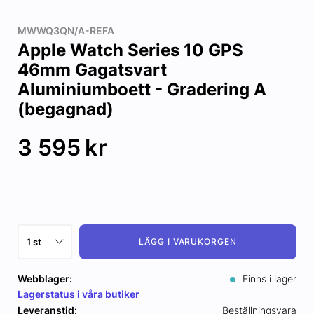
MWWQ3QN/A-REFA
Apple Watch Series 10 GPS
46mm Gagatsvart
Aluminiumboett - Gradering A
(begagnad)
3 595
kr
LÄGG I VARUKORGEN
Webblager:
Finns i lager
Lagerstatus i våra butiker
Leveranstid:
Beställningsvara