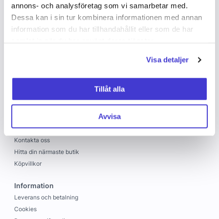
annons- och analysföretag som vi samarbetar med.
Dessa kan i sin tur kombinera informationen med annan
information som du har tillhandahållit eller som de har
samlat in när du har använt deras tjänster.
Visa detaljer
Copyright © 2026 C&C
Skapad med
Vendre
Tillåt alla
C&C
Avvisa
Om oss
Jobba hos oss
Kontakta oss
Hitta din närmaste butik
Köpvillkor
Information
Leverans och betalning
Cookies