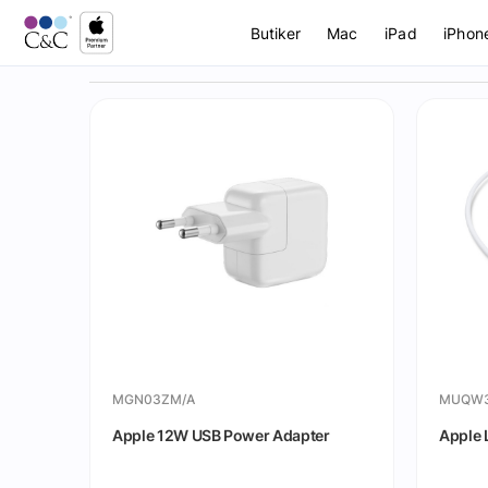
Butiker
Mac
iPad
iPhon
MGN03ZM/A
MUQW3
Apple 12W USB Power Adapter
Apple L