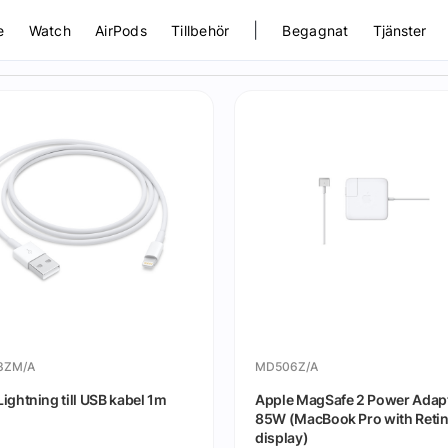
|
e
Watch
AirPods
Tillbehör
Begagnat
Tjänster
ZM/A
MD506Z/A
ightning till USB kabel 1m
Apple MagSafe 2 Power Adapt
85W (MacBook Pro with Reti
display)