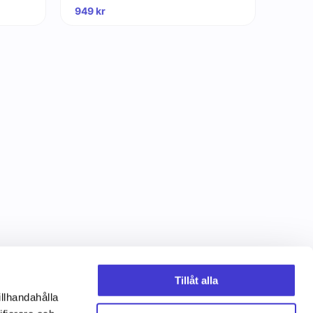
949
kr
Tillåt alla
illhandahålla