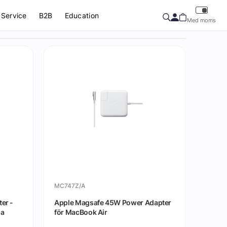
Service
B2B
Education
Med moms
MC747Z/A
er -
Apple Magsafe 45W Power Adapter
na
för MacBook Air