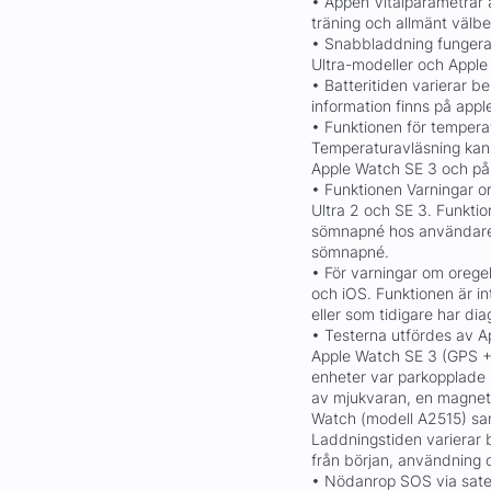
• Appen Vitalparametrar ä
träning och allmänt välb
• Snabbladdning fungerar
Ultra-modeller och Apple
• Batteritiden varierar 
information finns på app
• Funktionen för temperat
Temperaturavläsning kan
Apple Watch SE 3 och på 
• Funktionen Varningar 
Ultra 2 och SE 3. Funktion
sömnapné hos användare 
sömnapné.
• För varningar om oreg
och iOS. Funktionen är i
eller som tidigare har di
• Testerna utfördes av A
Apple Watch SE 3 (GPS + 
enheter var parkopplade
av mjukvaran, en magneti
Watch (modell A2515) sa
Laddningstiden varierar b
från början, användning o
• Nödanrop SOS via satel