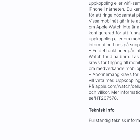
uppkoppling eller wifi-sa
iPhone i närheten. Du k
för att ringa nödsamtal på 
Vissa mobilnät går inte a
om Apple Watch inte är a
konfigurerad för att funge
uppkoppling eller om mobi
information finns på sup
• En del funktioner går 
Watch för dina barn. Lä
krävs för tillgång till mo
om medverkande mobiloper
• Abonnemang krävs för ti
vill veta mer. Uppkopplin
På apple.com/watch/cell
och villkor. Mer informat
se/HT207578.
Teknisk info
Fullständig teknisk info