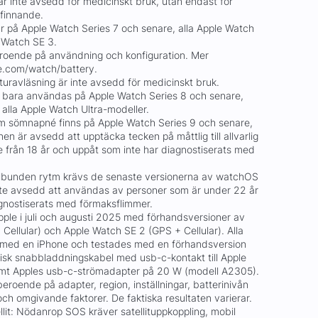
r inte avsedd för medicinskt bruk, utan endast för
efinnande.
 på Apple Watch Series 7 och senare, alla Apple Watch
 Watch SE 3.
beroende på användning och konfiguration. Mer
le.com/watch/battery.
ur­avläsning är inte avsedd för medicinskt bruk.
 bara användas på Apple Watch Series 8 och senare,
alla Apple Watch Ultra-modeller.
om sömnapné finns på Apple Watch Series 9 och senare,
en är avsedd att upptäcka tecken på måttlig till allvarlig
från 18 år och uppåt som inte har diagnostiserats med
elbunden rytm krävs de senaste versionerna av watchOS
nte avsedd att användas av personer som är under 22 år
agnostiserats med förmaksflimmer.
pple i juli och augusti 2025 med förhandsversioner av
Cellular) och Apple Watch SE 2 (GPS + Cellular). Alla
 med en iPhone och testades med en förhandsversion
sk snabbladdningskabel med usb-c-kontakt till Apple
mt Apples usb-c-strömadapter på 20 W (modell A2305).
eroende på adapter, region, inställningar, batterinivån
ch omgivande faktorer. De faktiska resultaten varierar.
lit: Nödanrop SOS kräver satellituppkoppling, mobil