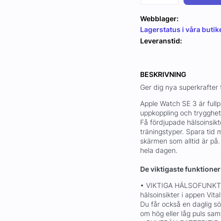
Webblager:
Lagerstatus i våra butik
Leveranstid:
BESKRIVNING
Ger dig nya superkrafter ti
Apple Watch SE 3 är fullp
uppkoppling och trygghet – 
Få fördjupade hälsoinsikt
träningstyper. Spara tid
skärmen som alltid är på
hela dagen.
De viktigaste funktione
• VIKTIGA HÄLSOFUNKTI
hälsoinsikter i appen Vit
Du får också en daglig 
om hög eller låg puls sa