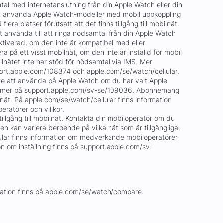
mtal med internetanslutning från din Apple Watch eller din
an använda Apple Watch-modeller med mobil uppkoppling
flera platser förutsatt att det finns tillgång till mobilnät.
tt använda till att ringa nödsamtal från din Apple Watch
ktiverad, om den inte är kompatibel med eller
ra på ett visst mobilnät, om den inte är inställd för mobil
lnätet inte har stöd för nödsamtal via IMS. Mer
port.apple.com/108374 och apple.com/se/watch/cellular.
inte att använda på Apple Watch om du har valt Apple
s mer på support.apple.com/sv-se/109036. Abonnemang
bilnät. På apple.com/se/watch/cellular finns information
atörer och villkor.
llgång till mobilnät. Kontakta din mobiloperatör om du
gen kan variera beroende på vilka nät som är tillgängliga.
ular finns information om medverkande mobiloperatörer
ion om inställning finns på support.apple.com/sv-
rmation finns på apple.com/se/watch/compare.