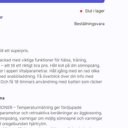
Slut i lager
er
Beställningsvara
ll ett superpris.
ackad med viktiga funktioner för hälsa, träning,
allt till ett riktigt bra pris. Håll koll på din sömnpoäng.
er i appen Vitalparametrar. Håll igång med en rad olika
 med snabbladdning. Få överblick över din info med
. Och få 18 timmars användning med batteri som räcker
rna
ONER – Temperaturmätning ger fördjupade
alparametrar och retroaktiva beräkningar av ägglossning.
sömnpoäng, varningar om möjlig sömnapné och varningar
mt oregelbunden hjärtrytm.