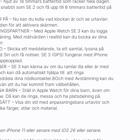
Njut av 18 timmars batteritid som räcker hela dagen.
 snabbt som SE 2 och få upp till 8 timmars batteritid på
Å – Nu kan du kolla vad klockan är och se urtavlan
den för att aktivera skärmen.
NGSPARTNER – Med Apple Watch SE 3 kan du logga
träning. Med mätvärden i realtid kan du bocka av dina
r.
 Skicka ett meddelande, ta ett samtal, lyssna på
 Siri och få notiser. SE 3 (GPS) fungerar med iPhone
g uppkopplad.
 SE 3 kan känna av om du ramlar illa eller är med
och kan då automatiskt hjälpa till att ringa
eddela dina nödkontakter.8Och med Avstämning kan du
än att du har kommit fram välbehållen.
BARN – Ställ in Apple Watch för dina barn, även om
ne. Då kan de ringa, messa och ha platsdelning på.
ÄTT – Visa din stil med anpassningsbara urtavlor och
a färger, stilar och material.
en iPhone 11 eller senare med iOS 26 eller senare.