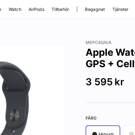
|
e
Watch
AirPods
Tillbehör
Begagnat
Tjänster
MEPC4QN/A
Apple Wat
GPS + Cell
3 595
kr
FÄRG
Midnatt