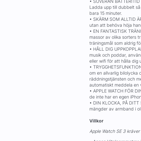
• SUVERÄN BATTERITID – 
Ladda upp till dubbelt så
bara 15 minuter.
• SKÄRM SOM ALLTID ÄR P
utan att behöva höja han
• EN FANTASTISK TRÄNI
massor av olika sorters 
träningsmål som aldrig för
• HÅLL DIG UPPKOPPLAD –
musik och poddar, använd
eller wifi för att hålla di
• TRYGGHETSFUNKTIONER –
om en allvarlig bilolycka 
räddningstjänsten och m
automatiskt meddela en v
• APPLE WATCH FÖR DINA 
de inte har en egen iPho
• DIN KLOCKA, PÅ DITT S
mängder av armband i olik
Villkor
Apple Watch SE 3 kräver 