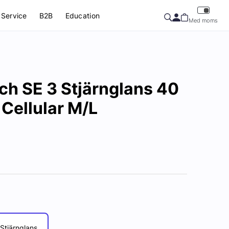
Service
B2B
Education
Med moms
ch SE 3 Stjärnglans 40
Cellular M/L
Stjärnglans