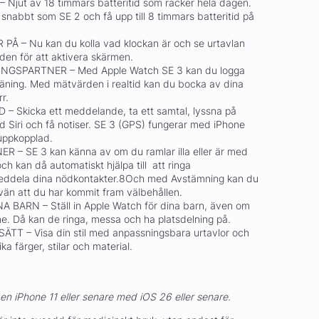
Njut av 18 timmars batteritid som räcker hela dagen.
 snabbt som SE 2 och få upp till 8 timmars batteritid på
Å – Nu kan du kolla vad klockan är och se urtavlan
den för att aktivera skärmen.
NGSPARTNER – Med Apple Watch SE 3 kan du logga
träning. Med mätvärden i realtid kan du bocka av dina
r.
 Skicka ett meddelande, ta ett samtal, lyssna på
 Siri och få notiser. SE 3 (GPS) fungerar med iPhone
g uppkopplad.
 SE 3 kan känna av om du ramlar illa eller är med
och kan då automatiskt hjälpa till att ringa
eddela dina nödkontakter.8Och med Avstämning kan du
än att du har kommit fram välbehållen.
BARN – Ställ in Apple Watch för dina barn, även om
ne. Då kan de ringa, messa och ha platsdelning på.
ÄTT – Visa din stil med anpassningsbara urtavlor och
a färger, stilar och material.
en iPhone 11 eller senare med iOS 26 eller senare.