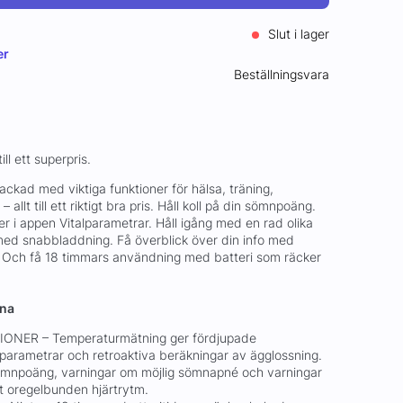
Slut i lager
er
Beställningsvara
ll ett superpris.
ackad med viktiga funktioner för hälsa, träning,
allt till ett riktigt bra pris. Håll koll på din sömnpoäng.
er i appen Vitalparametrar. Håll igång med en rad olika
 med snabbladdning. Få överblick över din info med
. Och få 18 timmars användning med batteri som räcker
rna
ONER – Temperaturmätning ger fördjupade
alparametrar och retroaktiva beräkningar av ägglossning.
sömnpoäng, varningar om möjlig sömnapné och varningar
mt oregelbunden hjärtrytm.