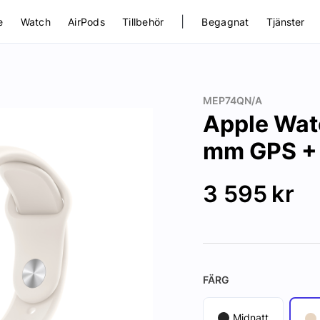
|
e
Watch
AirPods
Tillbehör
Begagnat
Tjänster
MEP74QN/A
Apple Wat
mm GPS + 
3 595
kr
FÄRG
Midnatt