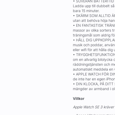
• SUVERÄN BATTERITID – 
Ladda upp till dubbelt så
bara 15 minuter.
• SKÄRM SOM ALLTID ÄR P
utan att behöva höja han
• EN FANTASTISK TRÄNI
massor av olika sorters 
träningsmål som aldrig för
• HÅLL DIG UPPKOPPLAD –
musik och poddar, använd
eller wifi för att hålla di
• TRYGGHETSFUNKTIONER –
om en allvarlig bilolycka 
räddningstjänsten och m
automatiskt meddela en v
• APPLE WATCH FÖR DINA 
de inte har en egen iPho
• DIN KLOCKA, PÅ DITT S
mängder av armband i olik
Villkor
Apple Watch SE 3 kräver 