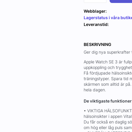
Webblager:
Lagerstatus i våra butik
Leveranstid:
BESKRIVNING
Ger dig nya superkrafter ti
Apple Watch SE 3 är fullp
uppkoppling och trygghet – 
Få fördjupade hälsoinsikt
träningstyper. Spara tid
skärmen som alltid är på
hela dagen.
De viktigaste funktione
• VIKTIGA HÄLSOFUNKTI
hälsoinsikter i appen Vit
Du får också en daglig 
om hög eller låg puls sa