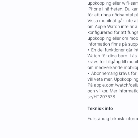
uppkoppling eller wifi-sa
iPhone i närheten. Du k
för att ringa nödsamtal på 
Vissa mobilnät går inte a
om Apple Watch inte är a
konfigurerad för att funge
uppkoppling eller om mobi
information finns på sup
• En del funktioner går 
Watch för dina barn. Lä
krävs för tillgång till mo
om medverkande mobiloper
• Abonnemang krävs för ti
vill veta mer. Uppkopplin
På apple.com/watch/cell
och villkor. Mer informat
se/HT207578.
Teknisk info
Fullständig teknisk info