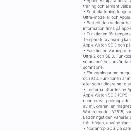
• Appen Vitalparametrar ä
träning och allmänt välb
• Snabbladdning fungerar
Ultra-modeller och Apple
• Batteritiden varierar 
information finns på app
• Funktionen för temperat
Temperaturavläsning kan
Apple Watch SE 3 och på 
• Funktionen Varningar 
Ultra 2 och SE 3. Funktion
sömnapné hos användare 
sömnapné.
• För varningar om oreg
och iOS. Funktionen är i
eller som tidigare har di
• Testerna utfördes av A
Apple Watch SE 3 (GPS + 
enheter var parkopplade
av mjukvaran, en magneti
Watch (modell A2515) sa
Laddningstiden varierar b
från början, användning o
• Nödanrop SOS via satel