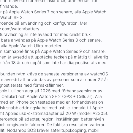
r inte avsedd för medicinskt bruk, utan endast för
efinnande.
 på Apple Watch Series 7 och senare, alla Apple Watch
 Watch SE 3.
beroende på användning och konfiguration. Mer
le.com/watch/battery.
ur­avläsning är inte avsedd för medicinskt bruk.
 bara användas på Apple Watch Series 8 och senare,
alla Apple Watch Ultra-modeller.
om sömnapné finns på Apple Watch Series 9 och senare,
en är avsedd att upptäcka tecken på måttlig till allvarlig
från 18 år och uppåt som inte har diagnostiserats med
elbunden rytm krävs de senaste versionerna av watchOS
nte avsedd att användas av personer som är under 22 år
agnostiserats med förmaksflimmer.
pple i juli och augusti 2025 med förhandsversioner av
Cellular) och Apple Watch SE 2 (GPS + Cellular). Alla
 med en iPhone och testades med en förhandsversion
sk snabbladdningskabel med usb-c-kontakt till Apple
mt Apples usb-c-strömadapter på 20 W (modell A2305).
eroende på adapter, region, inställningar, batterinivån
ch omgivande faktorer. De faktiska resultaten varierar.
lit: Nödanrop SOS kräver satellituppkoppling, mobil