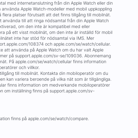
mtal med internetanslutning från din Apple Watch eller din
an använda Apple Watch-modeller med mobil uppkoppling
flera platser förutsatt att det finns tillgång till mobilnät.
tt använda till att ringa nödsamtal från din Apple Watch
ktiverad, om den inte är kompatibel med eller
ra på ett visst mobilnät, om den inte är inställd för mobil
lnätet inte har stöd för nödsamtal via IMS. Mer
port.apple.com/108374 och apple.com/se/watch/cellular.
inte att använda på Apple Watch om du har valt Apple
s mer på support.apple.com/sv-se/109036. Abonnemang
bilnät. På apple.com/se/watch/cellular finns information
atörer och villkor.
llgång till mobilnät. Kontakta din mobiloperatör om du
gen kan variera beroende på vilka nät som är tillgängliga.
ular finns information om medverkande mobiloperatörer
ion om inställning finns på support.apple.com/sv-
rmation finns på apple.com/se/watch/compare.