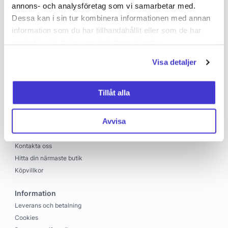
annons- och analysföretag som vi samarbetar med.
Dessa kan i sin tur kombinera informationen med annan
information som du har tillhandahållit eller som de har
samlat in när du har använt deras tjänster.
Visa detaljer
Copyright © 2026 C&C
Skapad med
Vendre
Tillåt alla
C&C
Avvisa
Om oss
Jobba hos oss
Kontakta oss
Hitta din närmaste butik
Köpvillkor
Information
Leverans och betalning
Cookies