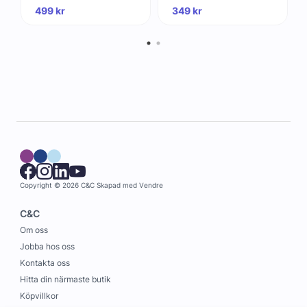
- Lightning kabel 1m
499
kr
349
kr
Copyright © 2026 C&C
Skapad med
Vendre
C&C
Om oss
Jobba hos oss
Kontakta oss
Hitta din närmaste butik
Köpvillkor