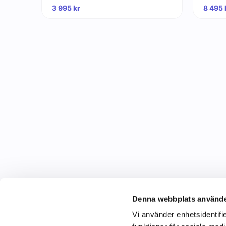
3 995
kr
8 495
Denna webbplats använde
Vi använder enhetsidentifie
C&C