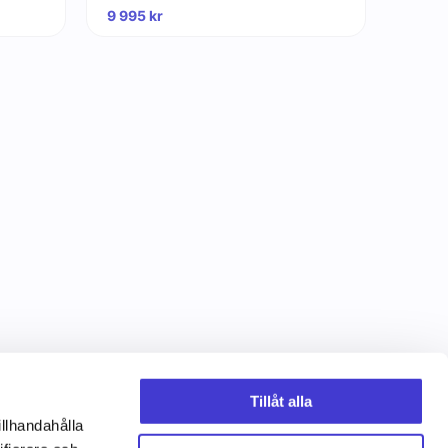
9 995
kr
Tillåt alla
illhandahålla