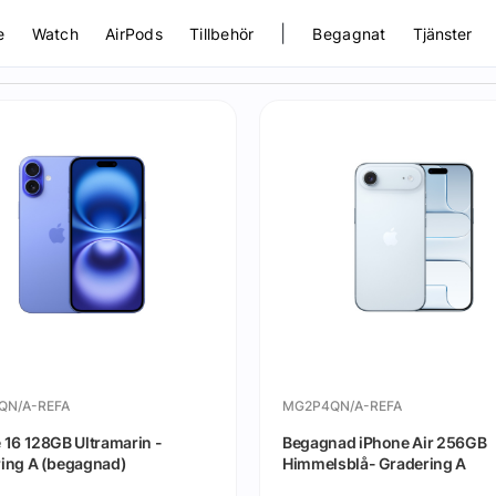
|
e
Watch
AirPods
Tillbehör
Begagnat
Tjänster
QN/A-REFA
MG2P4QN/A-REFA
 16 128GB Ultramarin -
Begagnad iPhone Air 256GB
ing A (begagnad)
Himmelsblå- Gradering A