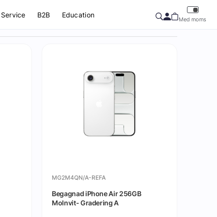
Service
B2B
Education
Med moms
MG2M4QN/A-REFA
Begagnad iPhone Air 256GB
Molnvit- Gradering A