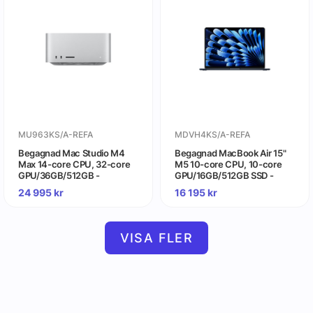
MU963KS/A-REFA
MDVH4KS/A-REFA
Begagnad Mac Studio M4
Begagnad MacBook Air 15"
Max 14-core CPU, 32-core
M5 10-core CPU, 10-core
GPU/36GB/512GB -
GPU/16GB/512GB SSD -
Gradering A
Midnatt - Gradering A
24 995
kr
16 195
kr
VISA FLER