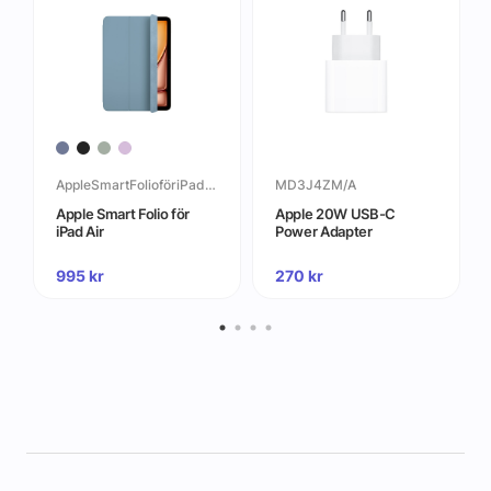
AppleSmartFolioföriPadAir
MD3J4ZM/A
Apple Smart Folio för
Apple 20W USB-C
iPad Air
Power Adapter
995
kr
270
kr