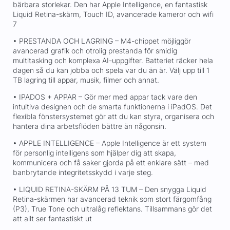
bärbara storlekar. Den har Apple Intelligence, en fantastisk
Liquid Retina-skärm, Touch ID, avancerade kameror och wifi
7
• PRESTANDA OCH LAGRING – M4-chippet möjliggör
avancerad grafik och otrolig prestanda för smidig
multitasking och komplexa AI-uppgifter. Batteriet räcker hela
dagen så du kan jobba och spela var du än är. Välj upp till 1
TB lagring till appar, musik, filmer och annat.
• IPADOS + APPAR – Gör mer med appar tack vare den
intuitiva designen och de smarta funktionerna i iPadOS. Det
flexibla fönstersystemet gör att du kan styra, organisera och
hantera dina arbetsflöden bättre än någonsin.
• APPLE INTELLIGENCE – Apple Intelligence är ett system
för personlig intelligens som hjälper dig att skapa,
kommunicera och få saker gjorda på ett enklare sätt – med
banbrytande integritetsskydd i varje steg.
• LIQUID RETINA-SKÄRM PÅ 13 TUM – Den snygga Liquid
Retina-skärmen har avancerad teknik som stort färgomfång
(P3), True Tone och ultralåg reflektans. Tillsammans gör det
att allt ser fantastiskt ut