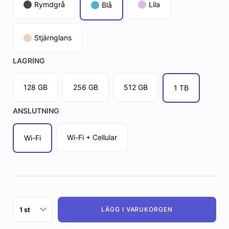
Rymdgrå
Lila
Blå
Stjärnglans
LAGRING
128 GB
256 GB
512 GB
1 TB
ANSLUTNING
Wi-Fi + Cellular
Wi-Fi
LÄGG I VARUKORGEN