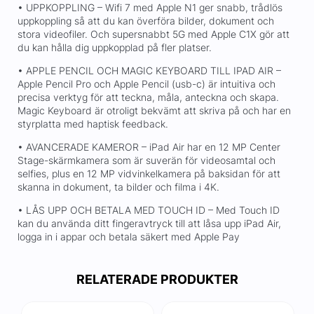
• UPPKOPPLING – Wifi 7 med Apple N1 ger snabb, trådlös
uppkoppling så att du kan överföra bilder, dokument och
stora videofiler. Och supersnabbt 5G med Apple C1X gör att
du kan hålla dig uppkopplad på fler platser.
• APPLE PENCIL OCH MAGIC KEYBOARD TILL IPAD AIR –
Apple Pencil Pro och Apple Pencil (usb-c) är intuitiva och
precisa verktyg för att teckna, måla, anteckna och skapa.
Magic Keyboard är otroligt bekvämt att skriva på och har en
styrplatta med haptisk feedback.
• AVANCERADE KAMEROR – iPad Air har en 12 MP Center
Stage-skärmkamera som är suverän för videosamtal och
selfies, plus en 12 MP vidvinkelkamera på baksidan för att
skanna in dokument, ta bilder och filma i 4K.
• LÅS UPP OCH BETALA MED TOUCH ID – Med Touch ID
kan du använda ditt fingeravtryck till att låsa upp iPad Air,
logga in i appar och betala säkert med Apple Pay
RELATERADE PRODUKTER