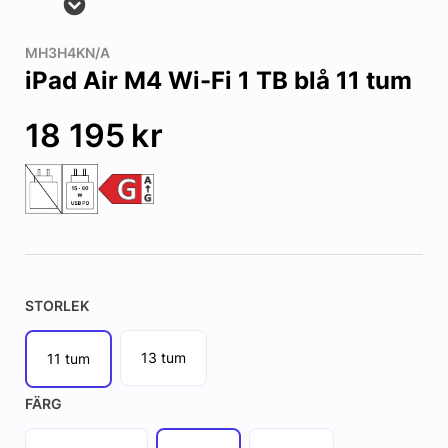
MH3H4KN/A
iPad Air M4 Wi-Fi 1 TB blå 11 tum
18 195
kr
STORLEK
13 tum
11 tum
FÄRG