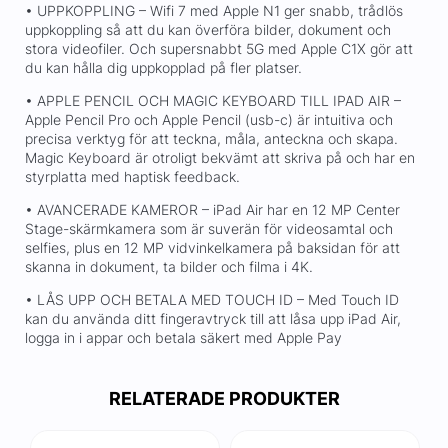
• UPPKOPPLING – Wifi 7 med Apple N1 ger snabb, trådlös
uppkoppling så att du kan överföra bilder, dokument och
stora videofiler. Och supersnabbt 5G med Apple C1X gör att
du kan hålla dig uppkopplad på fler platser.
• APPLE PENCIL OCH MAGIC KEYBOARD TILL IPAD AIR –
Apple Pencil Pro och Apple Pencil (usb-c) är intuitiva och
precisa verktyg för att teckna, måla, anteckna och skapa.
Magic Keyboard är otroligt bekvämt att skriva på och har en
styrplatta med haptisk feedback.
• AVANCERADE KAMEROR – iPad Air har en 12 MP Center
Stage-skärmkamera som är suverän för videosamtal och
selfies, plus en 12 MP vidvinkelkamera på baksidan för att
skanna in dokument, ta bilder och filma i 4K.
• LÅS UPP OCH BETALA MED TOUCH ID – Med Touch ID
kan du använda ditt fingeravtryck till att låsa upp iPad Air,
logga in i appar och betala säkert med Apple Pay
RELATERADE PRODUKTER