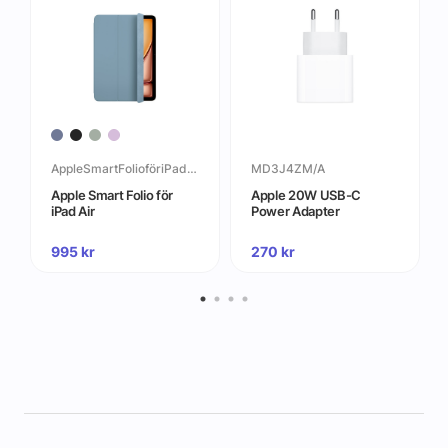
AppleSmartFolioföriPadAir
MD3J4ZM/A
Apple Smart Folio för
Apple 20W USB-C
iPad Air
Power Adapter
995
kr
270
kr