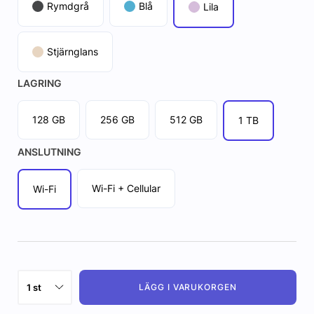
Rymdgrå
Blå
Lila
Stjärnglans
LAGRING
128 GB
256 GB
512 GB
1 TB
ANSLUTNING
Wi-Fi + Cellular
Wi-Fi
LÄGG I VARUKORGEN