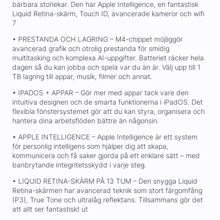
bärbara storlekar. Den har Apple Intelligence, en fantastisk
Liquid Retina-skärm, Touch ID, avancerade kameror och wifi
7
• PRESTANDA OCH LAGRING – M4-chippet möjliggör
avancerad grafik och otrolig prestanda för smidig
multitasking och komplexa AI-uppgifter. Batteriet räcker hela
dagen så du kan jobba och spela var du än är. Välj upp till 1
TB lagring till appar, musik, filmer och annat.
• IPADOS + APPAR – Gör mer med appar tack vare den
intuitiva designen och de smarta funktionerna i iPadOS. Det
flexibla fönstersystemet gör att du kan styra, organisera och
hantera dina arbetsflöden bättre än någonsin.
• APPLE INTELLIGENCE – Apple Intelligence är ett system
för personlig intelligens som hjälper dig att skapa,
kommunicera och få saker gjorda på ett enklare sätt – med
banbrytande integritetsskydd i varje steg.
• LIQUID RETINA-SKÄRM PÅ 13 TUM – Den snygga Liquid
Retina-skärmen har avancerad teknik som stort färgomfång
(P3), True Tone och ultralåg reflektans. Tillsammans gör det
att allt ser fantastiskt ut