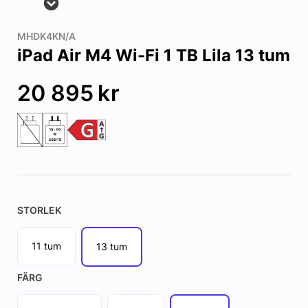
MHDK4KN/A
iPad Air M4 Wi-Fi 1 TB Lila 13 tum
20 895
kr
STORLEK
11 tum
13 tum
FÄRG