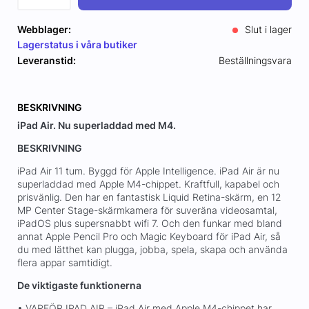
Webblager:
Slut i lager
Lagerstatus i våra butiker
Leveranstid:
Beställningsvara
BESKRIVNING
iPad Air. Nu superladdad med M4.
BESKRIVNING
iPad Air 11 tum. Byggd för Apple Intelligence. iPad Air är nu
superladdad med Apple M4-chippet. Kraftfull, kapabel och
prisvänlig. Den har en fantastisk Liquid Retina-skärm, en 12
MP Center Stage-skärmkamera för suveräna videosamtal,
iPadOS plus supersnabbt wifi 7. Och den funkar med bland
annat Apple Pencil Pro och Magic Keyboard för iPad Air, så
du med lätthet kan plugga, jobba, spela, skapa och använda
flera appar samtidigt.
De viktigaste funktionerna
• VARFÖR IPAD AIR – iPad Air med Apple M4-chippet har