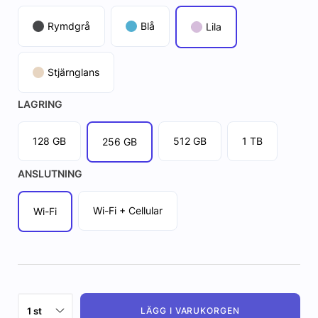
Rymdgrå
Blå
Lila
Stjärnglans
LAGRING
128 GB
512 GB
1 TB
256 GB
ANSLUTNING
Wi-Fi + Cellular
Wi-Fi
LÄGG I VARUKORGEN