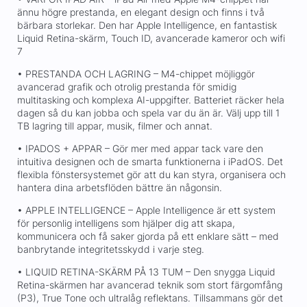
ännu högre prestanda, en elegant design och finns i två
bärbara storlekar. Den har Apple Intelligence, en fantastisk
Liquid Retina-skärm, Touch ID, avancerade kameror och wifi
7
• PRESTANDA OCH LAGRING – M4-chippet möjliggör
avancerad grafik och otrolig prestanda för smidig
multitasking och komplexa AI-uppgifter. Batteriet räcker hela
dagen så du kan jobba och spela var du än är. Välj upp till 1
TB lagring till appar, musik, filmer och annat.
• IPADOS + APPAR – Gör mer med appar tack vare den
intuitiva designen och de smarta funktionerna i iPadOS. Det
flexibla fönstersystemet gör att du kan styra, organisera och
hantera dina arbetsflöden bättre än någonsin.
• APPLE INTELLIGENCE – Apple Intelligence är ett system
för personlig intelligens som hjälper dig att skapa,
kommunicera och få saker gjorda på ett enklare sätt – med
banbrytande integritetsskydd i varje steg.
• LIQUID RETINA-SKÄRM PÅ 13 TUM – Den snygga Liquid
Retina-skärmen har avancerad teknik som stort färgomfång
(P3), True Tone och ultralåg reflektans. Tillsammans gör det