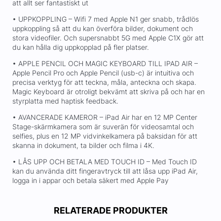
att allt ser fantastiskt ut
• UPPKOPPLING – Wifi 7 med Apple N1 ger snabb, trådlös
uppkoppling så att du kan överföra bilder, dokument och
stora videofiler. Och supersnabbt 5G med Apple C1X gör att
du kan hålla dig uppkopplad på fler platser.
• APPLE PENCIL OCH MAGIC KEYBOARD TILL IPAD AIR –
Apple Pencil Pro och Apple Pencil (usb-c) är intuitiva och
precisa verktyg för att teckna, måla, anteckna och skapa.
Magic Keyboard är otroligt bekvämt att skriva på och har en
styrplatta med haptisk feedback.
• AVANCERADE KAMEROR – iPad Air har en 12 MP Center
Stage-skärmkamera som är suverän för videosamtal och
selfies, plus en 12 MP vidvinkelkamera på baksidan för att
skanna in dokument, ta bilder och filma i 4K.
• LÅS UPP OCH BETALA MED TOUCH ID – Med Touch ID
kan du använda ditt fingeravtryck till att låsa upp iPad Air,
logga in i appar och betala säkert med Apple Pay
RELATERADE PRODUKTER