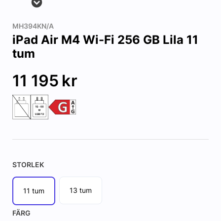
MH394KN/A
iPad Air M4 Wi-Fi 256 GB Lila 11
tum
11 195
kr
STORLEK
13 tum
11 tum
FÄRG