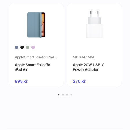
AppleSmartFolioföriPadAir
MD3J4ZM/A
Apple Smart Folio för
Apple 20W USB-C
iPad Air
Power Adapter
995
kr
270
kr