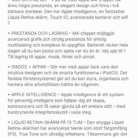
ännu högre prestanda, en elegant design och finns i två
bärbara storlekar. Den har Apple Intelligence, en fantastisk
Liquid Retina-skärm, Touch ID, avancerade kameror och wifi
7
• PRESTANDA OCH LAGRING – M4-chippet möjliggör
avancerad grafik och otrolig prestanda för smidig
multitasking och komplexa AI-uppgifter. Batteriet räcker hela
dagen så du kan jobba och spela var du än är. Välj upp till 1
TB lagring till appar, musik, filmer och annat.
• IPADOS + APPAR – Gör mer med appar tack vare den
intuitiva designen och de smarta funktionerna i iPadOS. Det
flexibla fönstersystemet gör att du kan styra, organisera och
hantera dina arbetsflöden bättre än någonsin.
• APPLE INTELLIGENCE – Apple Intelligence är ett system
för personlig intelligens som hjälper dig att skapa,
kommunicera och få saker gjorda på ett enklare sätt – med
banbrytande integritetsskydd i varje steg.
• LIQUID RETINA-SKÄRM PÅ 13 TUM – Den snygga Liquid
Retina-skärmen har avancerad teknik som stort färgomfång
(P3), True Tone och ultralåg reflektans. Tillsammans gör det