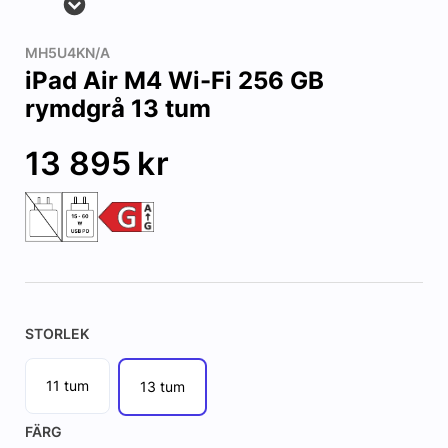
MH5U4KN/A
iPad Air M4 Wi-Fi 256 GB
rymdgrå 13 tum
13 895
kr
STORLEK
11 tum
13 tum
FÄRG