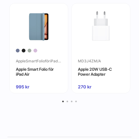
AppleSmartFolioföriPadAir
MD3J4ZM/A
Apple Smart Folio för
Apple 20W USB-C
iPad Air
Power Adapter
995
kr
270
kr