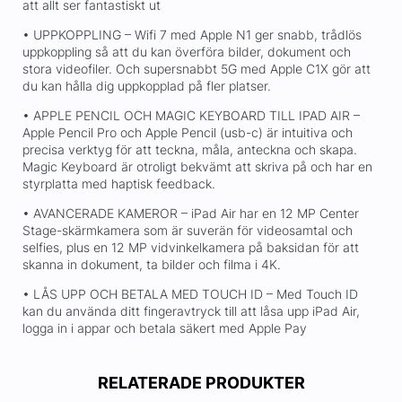
att allt ser fantastiskt ut
• UPPKOPPLING – Wifi 7 med Apple N1 ger snabb, trådlös
uppkoppling så att du kan överföra bilder, dokument och
stora videofiler. Och supersnabbt 5G med Apple C1X gör att
du kan hålla dig uppkopplad på fler platser.
• APPLE PENCIL OCH MAGIC KEYBOARD TILL IPAD AIR –
Apple Pencil Pro och Apple Pencil (usb-c) är intuitiva och
precisa verktyg för att teckna, måla, anteckna och skapa.
Magic Keyboard är otroligt bekvämt att skriva på och har en
styrplatta med haptisk feedback.
• AVANCERADE KAMEROR – iPad Air har en 12 MP Center
Stage-skärmkamera som är suverän för videosamtal och
selfies, plus en 12 MP vidvinkelkamera på baksidan för att
skanna in dokument, ta bilder och filma i 4K.
• LÅS UPP OCH BETALA MED TOUCH ID – Med Touch ID
kan du använda ditt fingeravtryck till att låsa upp iPad Air,
logga in i appar och betala säkert med Apple Pay
RELATERADE PRODUKTER