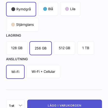
Blå
Lila
Rymdgrå
Stjärnglans
LAGRING
128 GB
512 GB
1 TB
256 GB
ANSLUTNING
Wi-Fi + Cellular
Wi-Fi
LÄGG I VARUKORGEN