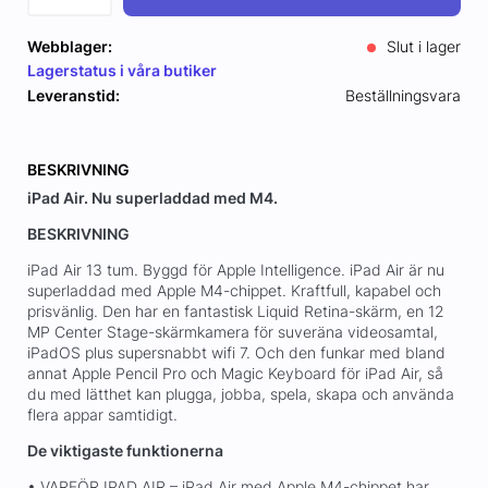
Webblager:
Slut i lager
Lagerstatus i våra butiker
Leveranstid:
Beställningsvara
BESKRIVNING
iPad Air. Nu superladdad med M4.
BESKRIVNING
iPad Air 13 tum. Byggd för Apple Intelligence. iPad Air är nu
superladdad med Apple M4-chippet. Kraftfull, kapabel och
prisvänlig. Den har en fantastisk Liquid Retina-skärm, en 12
MP Center Stage-skärmkamera för suveräna videosamtal,
iPadOS plus supersnabbt wifi 7. Och den funkar med bland
annat Apple Pencil Pro och Magic Keyboard för iPad Air, så
du med lätthet kan plugga, jobba, spela, skapa och använda
flera appar samtidigt.
De viktigaste funktionerna
• VARFÖR IPAD AIR – iPad Air med Apple M4-chippet har