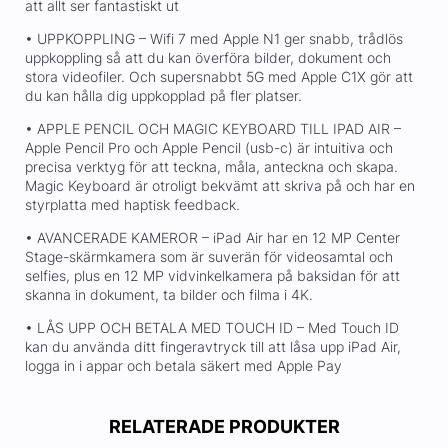
att allt ser fantastiskt ut
• UPPKOPPLING – Wifi 7 med Apple N1 ger snabb, trådlös
uppkoppling så att du kan överföra bilder, dokument och
stora videofiler. Och supersnabbt 5G med Apple C1X gör att
du kan hålla dig uppkopplad på fler platser.
• APPLE PENCIL OCH MAGIC KEYBOARD TILL IPAD AIR –
Apple Pencil Pro och Apple Pencil (usb-c) är intuitiva och
precisa verktyg för att teckna, måla, anteckna och skapa.
Magic Keyboard är otroligt bekvämt att skriva på och har en
styrplatta med haptisk feedback.
• AVANCERADE KAMEROR – iPad Air har en 12 MP Center
Stage-skärmkamera som är suverän för videosamtal och
selfies, plus en 12 MP vidvinkelkamera på baksidan för att
skanna in dokument, ta bilder och filma i 4K.
• LÅS UPP OCH BETALA MED TOUCH ID – Med Touch ID
kan du använda ditt fingeravtryck till att låsa upp iPad Air,
logga in i appar och betala säkert med Apple Pay
RELATERADE PRODUKTER