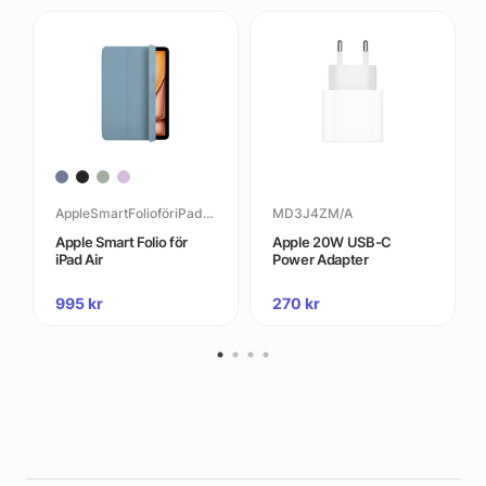
AppleSmartFolioföriPadAir
MD3J4ZM/A
Apple Smart Folio för
Apple 20W USB-C
iPad Air
Power Adapter
995
kr
270
kr