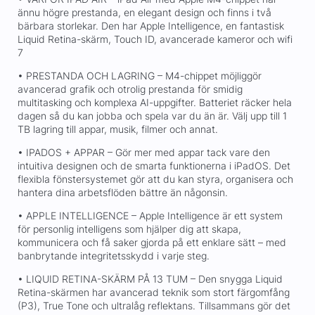
ännu högre prestanda, en elegant design och finns i två
bärbara storlekar. Den har Apple Intelligence, en fantastisk
Liquid Retina-skärm, Touch ID, avancerade kameror och wifi
7
• PRESTANDA OCH LAGRING – M4-chippet möjliggör
avancerad grafik och otrolig prestanda för smidig
multitasking och komplexa AI-uppgifter. Batteriet räcker hela
dagen så du kan jobba och spela var du än är. Välj upp till 1
TB lagring till appar, musik, filmer och annat.
• IPADOS + APPAR – Gör mer med appar tack vare den
intuitiva designen och de smarta funktionerna i iPadOS. Det
flexibla fönstersystemet gör att du kan styra, organisera och
hantera dina arbetsflöden bättre än någonsin.
• APPLE INTELLIGENCE – Apple Intelligence är ett system
för personlig intelligens som hjälper dig att skapa,
kommunicera och få saker gjorda på ett enklare sätt – med
banbrytande integritetsskydd i varje steg.
• LIQUID RETINA-SKÄRM PÅ 13 TUM – Den snygga Liquid
Retina-skärmen har avancerad teknik som stort färgomfång
(P3), True Tone och ultralåg reflektans. Tillsammans gör det