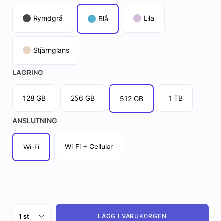
Rymdgrå
Lila
Blå
Stjärnglans
LAGRING
128 GB
256 GB
1 TB
512 GB
ANSLUTNING
Wi-Fi + Cellular
Wi-Fi
LÄGG I VARUKORGEN