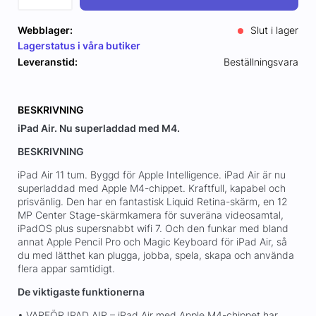
Webblager:
Slut i lager
Lagerstatus i våra butiker
Leveranstid:
Beställningsvara
BESKRIVNING
iPad Air. Nu superladdad med M4.
BESKRIVNING
iPad Air 11 tum. Byggd för Apple Intelligence. iPad Air är nu
superladdad med Apple M4-chippet. Kraftfull, kapabel och
prisvänlig. Den har en fantastisk Liquid Retina-skärm, en 12
MP Center Stage-skärmkamera för suveräna videosamtal,
iPadOS plus supersnabbt wifi 7. Och den funkar med bland
annat Apple Pencil Pro och Magic Keyboard för iPad Air, så
du med lätthet kan plugga, jobba, spela, skapa och använda
flera appar samtidigt.
De viktigaste funktionerna
• VARFÖR IPAD AIR – iPad Air med Apple M4-chippet har