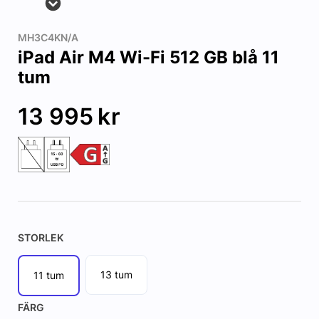
MH3C4KN/A
iPad Air M4 Wi-Fi 512 GB blå 11
tum
13 995
kr
STORLEK
13 tum
11 tum
FÄRG