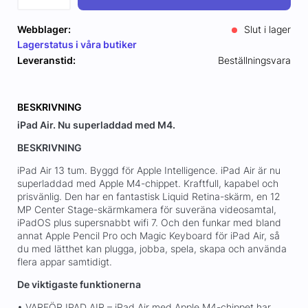
Webblager:
Slut i lager
Lagerstatus i våra butiker
Leveranstid:
Beställningsvara
BESKRIVNING
iPad Air. Nu superladdad med M4.
BESKRIVNING
iPad Air 13 tum. Byggd för Apple Intelligence. iPad Air är nu
superladdad med Apple M4-chippet. Kraftfull, kapabel och
prisvänlig. Den har en fantastisk Liquid Retina-skärm, en 12
MP Center Stage-skärmkamera för suveräna videosamtal,
iPadOS plus supersnabbt wifi 7. Och den funkar med bland
annat Apple Pencil Pro och Magic Keyboard för iPad Air, så
du med lätthet kan plugga, jobba, spela, skapa och använda
flera appar samtidigt.
De viktigaste funktionerna
• VARFÖR IPAD AIR – iPad Air med Apple M4-chippet har