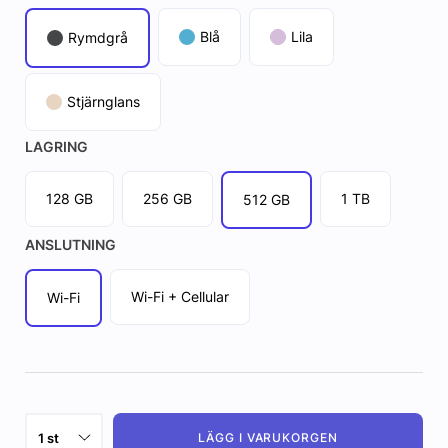
Blå
Lila
Rymdgrå
Stjärnglans
LAGRING
128 GB
256 GB
1 TB
512 GB
ANSLUTNING
Wi-Fi + Cellular
Wi-Fi
LÄGG I VARUKORGEN