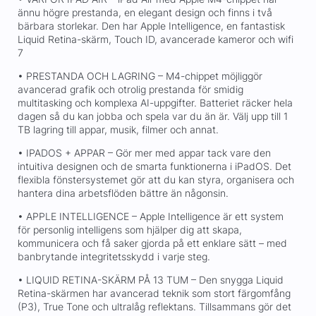
ännu högre prestanda, en elegant design och finns i två
bärbara storlekar. Den har Apple Intelligence, en fantastisk
Liquid Retina-skärm, Touch ID, avancerade kameror och wifi
7
• PRESTANDA OCH LAGRING – M4-chippet möjliggör
avancerad grafik och otrolig prestanda för smidig
multitasking och komplexa AI-uppgifter. Batteriet räcker hela
dagen så du kan jobba och spela var du än är. Välj upp till 1
TB lagring till appar, musik, filmer och annat.
• IPADOS + APPAR – Gör mer med appar tack vare den
intuitiva designen och de smarta funktionerna i iPadOS. Det
flexibla fönstersystemet gör att du kan styra, organisera och
hantera dina arbetsflöden bättre än någonsin.
• APPLE INTELLIGENCE – Apple Intelligence är ett system
för personlig intelligens som hjälper dig att skapa,
kommunicera och få saker gjorda på ett enklare sätt – med
banbrytande integritetsskydd i varje steg.
• LIQUID RETINA-SKÄRM PÅ 13 TUM – Den snygga Liquid
Retina-skärmen har avancerad teknik som stort färgomfång
(P3), True Tone och ultralåg reflektans. Tillsammans gör det