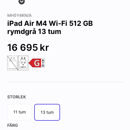
MH5Y4KN/A
iPad Air M4 Wi-Fi 512 GB
rymdgrå 13 tum
16 695
kr
STORLEK
11 tum
13 tum
FÄRG