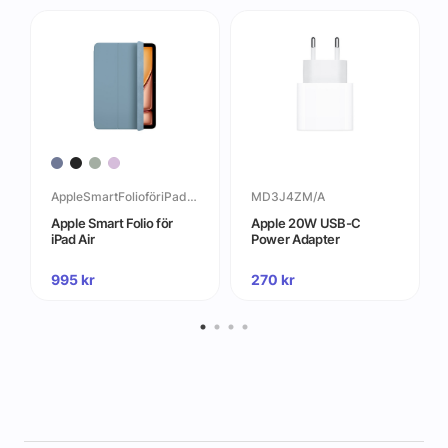
AppleSmartFolioföriPadAir
MD3J4ZM/A
Apple Smart Folio för
Apple 20W USB-C
iPad Air
Power Adapter
995
kr
270
kr