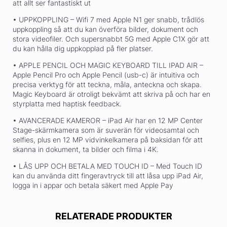
att allt ser fantastiskt ut
• UPPKOPPLING – Wifi 7 med Apple N1 ger snabb, trådlös
uppkoppling så att du kan överföra bilder, dokument och
stora videofiler. Och supersnabbt 5G med Apple C1X gör att
du kan hålla dig uppkopplad på fler platser.
• APPLE PENCIL OCH MAGIC KEYBOARD TILL IPAD AIR –
Apple Pencil Pro och Apple Pencil (usb-c) är intuitiva och
precisa verktyg för att teckna, måla, anteckna och skapa.
Magic Keyboard är otroligt bekvämt att skriva på och har en
styrplatta med haptisk feedback.
• AVANCERADE KAMEROR – iPad Air har en 12 MP Center
Stage-skärmkamera som är suverän för videosamtal och
selfies, plus en 12 MP vidvinkelkamera på baksidan för att
skanna in dokument, ta bilder och filma i 4K.
• LÅS UPP OCH BETALA MED TOUCH ID – Med Touch ID
kan du använda ditt fingeravtryck till att låsa upp iPad Air,
logga in i appar och betala säkert med Apple Pay
RELATERADE PRODUKTER