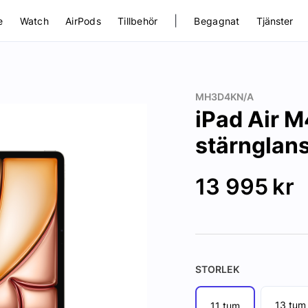
|
e
Watch
AirPods
Tillbehör
Begagnat
Tjänster
MH3D4KN/A
iPad Air M
stärnglans
13 995
kr
STORLEK
13 tum
11 tum