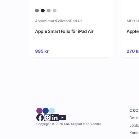
AppleSmartFolioföriPadAir
MD3J
 20W
Apple Smart Folio för iPad Air
Apple
995
kr
270
k
C&C
Om o
Copyright © 2026 C&C
Skapad med
Vendre
Jobba
Konta