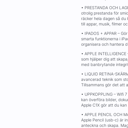
• PRESTANDA OCH LAGRIN
otrolig prestanda för smi
räcker hela dagen så du ka
till appar, musik, filmer o
• IPADOS + APPAR – Gör 
smarta funktionerna i iPa
organisera och hantera d
• APPLE INTELLIGENCE – Ap
som hjälper dig att skapa
med banbrytande integrit
• LIQUID RETINA-SKÄRM 
avancerad teknik som sto
Tillsammans gör det att al
• UPPKOPPLING – Wifi 7 
kan överföra bilder, dok
Apple C1X gör att du kan 
• APPLE PENCIL OCH MAG
Apple Pencil (usb-c) är in
anteckna och skapa. Magi