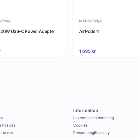
4ZM/A
MXP63DN/A
 20W USB-C Power Adapter
AirPods 4
r
1 695
kr
Information
ss
Leverans och betalning
 hos oss
Cookies
kta oss
Personuppgiftspolicy