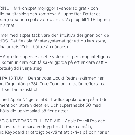
G – M4-chippet möjliggör avancerad grafik och
dig multitasking och komplexa AI-uppgifter. Batteriet
n jobba och spela var du än är. Välj upp till 1 TB lagring
ch annat.
mer med appar tack vare den intuitiva designen och de
dOS. Det flexibla fönstersystemet gör att du kan styra,
ina arbetsflöden bättre än någonsin.
ple Intelligence är ett system för personlig intelligens
, kommunicera och få saker gjorda på ett enklare sätt –
etsskydd i varje steg.
PÅ 13 TUM – Den snygga Liquid Retina-skärmen har
rt färgomfång (P3), True Tone och ultralåg reflektans.
lt ser fantastiskt ut
med Apple N1 ger snabb, trådlös uppkoppling så att du
ument och stora videofiler. Och supersnabbt 5G med
hålla dig uppkopplad på fler platser.
IC KEYBOARD TILL IPAD AIR – Apple Pencil Pro och
tuitiva och precisa verktyg för att teckna, måla,
c Keyboard är otroligt bekvämt att skriva på och har en