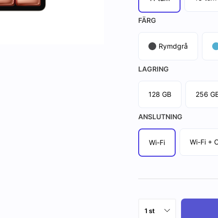
FÄRG
Rymdgrå
LAGRING
128 GB
256 G
ANSLUTNING
Wi-Fi + C
Wi-Fi