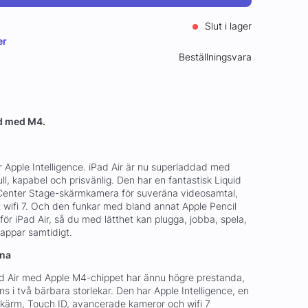
Slut i lager
er
Beställningsvara
ad med M4.
r Apple Intelligence. iPad Air är nu superladdad med
ll, kapabel och prisvänlig. Den har en fantastisk Liquid
Center Stage-skärmkamera för suveräna videosamtal,
wifi 7. Och den funkar med bland annat Apple Pencil
r iPad Air, så du med lätthet kan plugga, jobba, spela,
appar samtidigt.
erna
d Air med Apple M4-chippet har ännu högre prestanda,
ns i två bärbara storlekar. Den har Apple Intelligence, en
-skärm, Touch ID, avancerade kameror och wifi 7