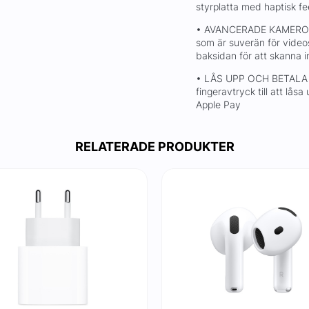
styrplatta med haptisk f
• AVANCERADE KAMEROR –
som är suverän för video
baksidan för att skanna i
• LÅS UPP OCH BETALA 
fingeravtryck till att lås
Apple Pay
RELATERADE PRODUKTER