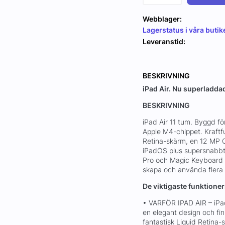
Webblager:
Lagerstatus i våra butik
Leveranstid:
BESKRIVNING
iPad Air. Nu superladd
BESKRIVNING
iPad Air 11 tum. Byggd fö
Apple M4-chippet. Kraftfu
Retina-skärm, en 12 MP 
iPadOS plus supersnabbt 
Pro och Magic Keyboard fö
skapa och använda flera 
De viktigaste funktion
• VARFÖR IPAD AIR – iPa
en elegant design och fin
fantastisk Liquid Retina