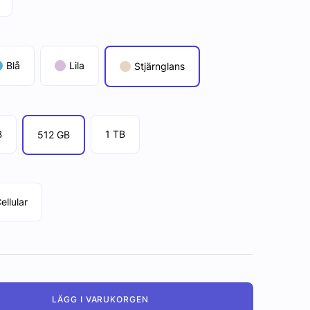
Blå
Lila
Stjärnglans
B
1 TB
512 GB
ellular
LÄGG I VARUKORGEN