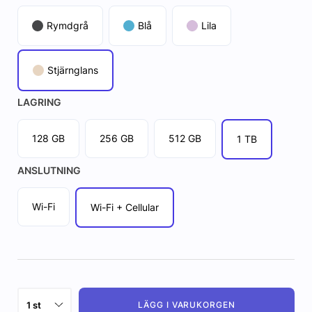
Rymdgrå
Blå
Lila
Stjärnglans
LAGRING
128 GB
256 GB
512 GB
1 TB
ANSLUTNING
Wi-Fi
Wi-Fi + Cellular
LÄGG I VARUKORGEN