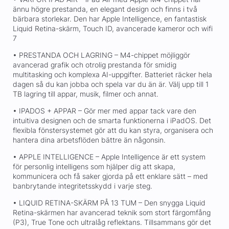
ännu högre prestanda, en elegant design och finns i två
bärbara storlekar. Den har Apple Intelligence, en fantastisk
Liquid Retina-skärm, Touch ID, avancerade kameror och wifi
7
• PRESTANDA OCH LAGRING – M4-chippet möjliggör
avancerad grafik och otrolig prestanda för smidig
multitasking och komplexa AI-uppgifter. Batteriet räcker hela
dagen så du kan jobba och spela var du än är. Välj upp till 1
TB lagring till appar, musik, filmer och annat.
• IPADOS + APPAR – Gör mer med appar tack vare den
intuitiva designen och de smarta funktionerna i iPadOS. Det
flexibla fönstersystemet gör att du kan styra, organisera och
hantera dina arbetsflöden bättre än någonsin.
• APPLE INTELLIGENCE – Apple Intelligence är ett system
för personlig intelligens som hjälper dig att skapa,
kommunicera och få saker gjorda på ett enklare sätt – med
banbrytande integritetsskydd i varje steg.
• LIQUID RETINA-SKÄRM PÅ 13 TUM – Den snygga Liquid
Retina-skärmen har avancerad teknik som stort färgomfång
(P3), True Tone och ultralåg reflektans. Tillsammans gör det