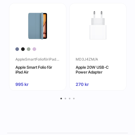
AppleSmartFolioföriPadAir
MD3J4ZM/A
Apple Smart Folio för
Apple 20W USB-C
iPad Air
Power Adapter
995
kr
270
kr