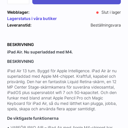
Webblager:
Slut i lager
Lagerstatus i våra butiker
Leveranstid:
Beställningsvara
BESKRIVNING
iPad Air. Nu superladdad med M4.
BESKRIVNING
iPad Air 13 tum. Byggd för Apple Intelligence. iPad Air är nu
superladdad med Apple M4-chippet. Kraftfull, kapabel och
prisvänlig. Den har en fantastisk Liquid Retina-skärm, en 12
MP Center Stage-skärmkamera för suveräna videosamtal,
iPadOS plus supersnabbt wifi 7 och 5G-kapacitet. Och den
funkar med bland annat Apple Pencil Pro och Magic
Keyboard för iPad Air, så du med lätthet kan plugga, jobba,
spela, skapa och använda flera appar samtidigt.
De viktigaste funktionerna
• VARFÖR IPAD AIR – iPad Air med Apple M4-chippet har