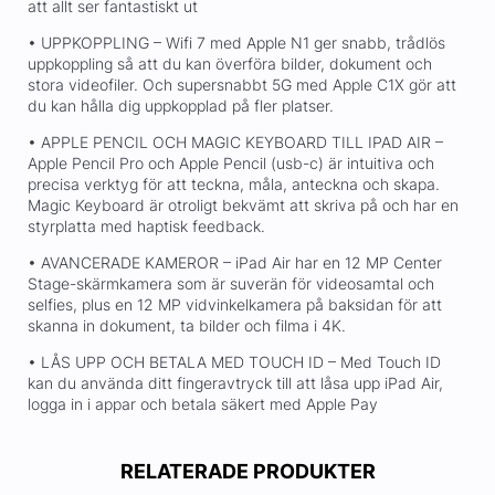
att allt ser fantastiskt ut
• UPPKOPPLING – Wifi 7 med Apple N1 ger snabb, trådlös
uppkoppling så att du kan överföra bilder, dokument och
stora videofiler. Och supersnabbt 5G med Apple C1X gör att
du kan hålla dig uppkopplad på fler platser.
• APPLE PENCIL OCH MAGIC KEYBOARD TILL IPAD AIR –
Apple Pencil Pro och Apple Pencil (usb-c) är intuitiva och
precisa verktyg för att teckna, måla, anteckna och skapa.
Magic Keyboard är otroligt bekvämt att skriva på och har en
styrplatta med haptisk feedback.
• AVANCERADE KAMEROR – iPad Air har en 12 MP Center
Stage-skärmkamera som är suverän för videosamtal och
selfies, plus en 12 MP vidvinkelkamera på baksidan för att
skanna in dokument, ta bilder och filma i 4K.
• LÅS UPP OCH BETALA MED TOUCH ID – Med Touch ID
kan du använda ditt fingeravtryck till att låsa upp iPad Air,
logga in i appar och betala säkert med Apple Pay
RELATERADE PRODUKTER