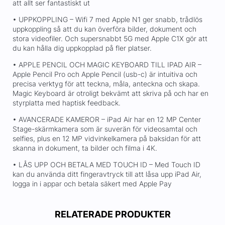
att allt ser fantastiskt ut
• UPPKOPPLING – Wifi 7 med Apple N1 ger snabb, trådlös
uppkoppling så att du kan överföra bilder, dokument och
stora videofiler. Och supersnabbt 5G med Apple C1X gör att
du kan hålla dig uppkopplad på fler platser.
• APPLE PENCIL OCH MAGIC KEYBOARD TILL IPAD AIR –
Apple Pencil Pro och Apple Pencil (usb-c) är intuitiva och
precisa verktyg för att teckna, måla, anteckna och skapa.
Magic Keyboard är otroligt bekvämt att skriva på och har en
styrplatta med haptisk feedback.
• AVANCERADE KAMEROR – iPad Air har en 12 MP Center
Stage-skärmkamera som är suverän för videosamtal och
selfies, plus en 12 MP vidvinkelkamera på baksidan för att
skanna in dokument, ta bilder och filma i 4K.
• LÅS UPP OCH BETALA MED TOUCH ID – Med Touch ID
kan du använda ditt fingeravtryck till att låsa upp iPad Air,
logga in i appar och betala säkert med Apple Pay
RELATERADE PRODUKTER