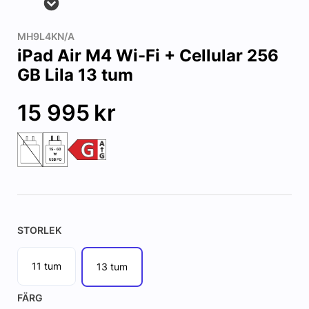
MH9L4KN/A
iPad Air M4 Wi-Fi + Cellular 256
GB Lila 13 tum
15 995
kr
STORLEK
11 tum
13 tum
FÄRG