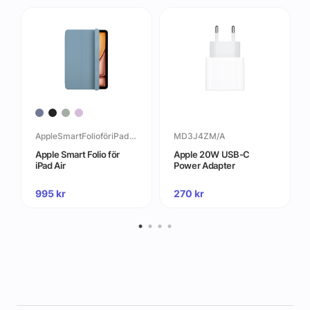
AppleSmartFolioföriPadAir
MD3J4ZM/A
Apple Smart Folio för
Apple 20W USB-C
iPad Air
Power Adapter
995
kr
270
kr