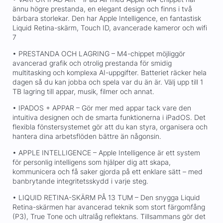
ännu högre prestanda, en elegant design och finns i två
bärbara storlekar. Den har Apple Intelligence, en fantastisk
Liquid Retina-skärm, Touch ID, avancerade kameror och wifi
7
• PRESTANDA OCH LAGRING – M4-chippet möjliggör
avancerad grafik och otrolig prestanda för smidig
multitasking och komplexa AI-uppgifter. Batteriet räcker hela
dagen så du kan jobba och spela var du än är. Välj upp till 1
TB lagring till appar, musik, filmer och annat.
• IPADOS + APPAR – Gör mer med appar tack vare den
intuitiva designen och de smarta funktionerna i iPadOS. Det
flexibla fönstersystemet gör att du kan styra, organisera och
hantera dina arbetsflöden bättre än någonsin.
• APPLE INTELLIGENCE – Apple Intelligence är ett system
för personlig intelligens som hjälper dig att skapa,
kommunicera och få saker gjorda på ett enklare sätt – med
banbrytande integritetsskydd i varje steg.
• LIQUID RETINA-SKÄRM PÅ 13 TUM – Den snygga Liquid
Retina-skärmen har avancerad teknik som stort färgomfång
(P3), True Tone och ultralåg reflektans. Tillsammans gör det