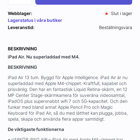
Webblager:
Slut i lager
Lagerstatus i våra butiker
Leveranstid:
Beställningsvara
BESKRIVNING
iPad Air. Nu superladdad med M4.
BESKRIVNING
iPad Air 13 tum. Byggd för Apple Intelligence. iPad Air är nu
superladdad med Apple M4-chippet. Kraftfull, kapabel och
prisvänlig. Den har en fantastisk Liquid Retina-skärm, en 12
MP Center Stage-skärmkamera för suveräna videosamtal,
iPadOS plus supersnabbt wifi 7 och 5G-kapacitet. Och den
funkar med bland annat Apple Pencil Pro och Magic
Keyboard för iPad Air, så du med lätthet kan plugga, jobba,
spela, skapa och använda flera appar samtidigt.
De viktigaste funktionerna
• VARFÖR IPAD AIR – iPad Air med Apple M4-chippet har