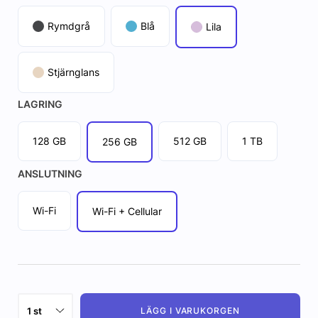
Rymdgrå
Blå
Lila
Stjärnglans
LAGRING
128 GB
512 GB
1 TB
256 GB
ANSLUTNING
Wi-Fi
Wi-Fi + Cellular
LÄGG I VARUKORGEN