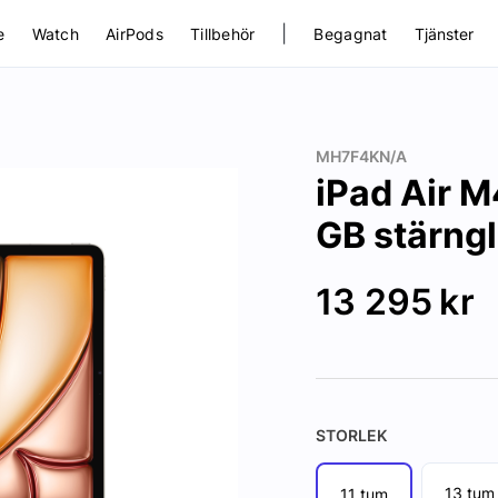
|
e
Watch
AirPods
Tillbehör
Begagnat
Tjänster
MH7F4KN/A
iPad Air M
GB stärngl
13 295
kr
STORLEK
13 tum
11 tum