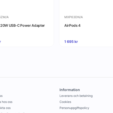
4ZM/A
MXP63DN/A
 20W USB-C Power Adapter
AirPods 4
r
1 695
kr
Information
ss
Leverans och betalning
 hos oss
Cookies
kta oss
Personuppgiftspolicy