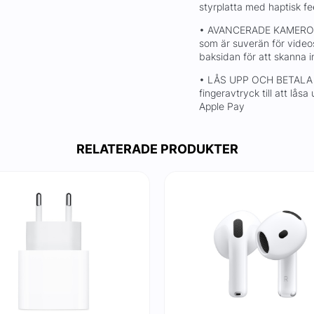
styrplatta med haptisk f
• AVANCERADE KAMEROR –
som är suverän för video
baksidan för att skanna i
• LÅS UPP OCH BETALA 
fingeravtryck till att lås
Apple Pay
RELATERADE PRODUKTER