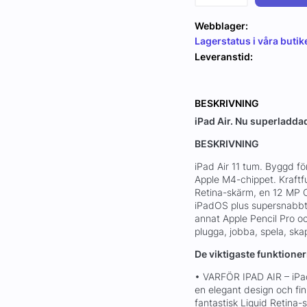
Webblager:
Lagerstatus i våra butik
Leveranstid:
BESKRIVNING
iPad Air. Nu superladd
BESKRIVNING
iPad Air 11 tum. Byggd fö
Apple M4-chippet. Kraftfu
Retina-skärm, en 12 MP 
iPadOS plus supersnabbt
annat Apple Pencil Pro o
plugga, jobba, spela, sk
De viktigaste funktion
• VARFÖR IPAD AIR – iPa
en elegant design och fin
fantastisk Liquid Retina