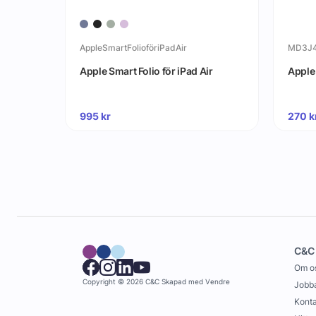
AppleSmartFolioföriPadAir
MD3J
 20W
Apple Smart Folio för iPad Air
Apple
995
kr
270
k
C&C
Om o
Copyright © 2026 C&C
Skapad med
Vendre
Jobba
Konta