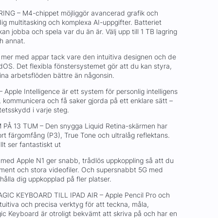
G – M4-chippet möjliggör avancerad grafik och
dig multitasking och komplexa AI-uppgifter. Batteriet
n jobba och spela var du än är. Välj upp till 1 TB lagring
ch annat.
mer med appar tack vare den intuitiva designen och de
dOS. Det flexibla fönstersystemet gör att du kan styra,
ina arbetsflöden bättre än någonsin.
ple Intelligence är ett system för personlig intelligens
, kommunicera och få saker gjorda på ett enklare sätt –
etsskydd i varje steg.
PÅ 13 TUM – Den snygga Liquid Retina-skärmen har
rt färgomfång (P3), True Tone och ultralåg reflektans.
lt ser fantastiskt ut
med Apple N1 ger snabb, trådlös uppkoppling så att du
ument och stora videofiler. Och supersnabbt 5G med
hålla dig uppkopplad på fler platser.
IC KEYBOARD TILL IPAD AIR – Apple Pencil Pro och
tuitiva och precisa verktyg för att teckna, måla,
c Keyboard är otroligt bekvämt att skriva på och har en