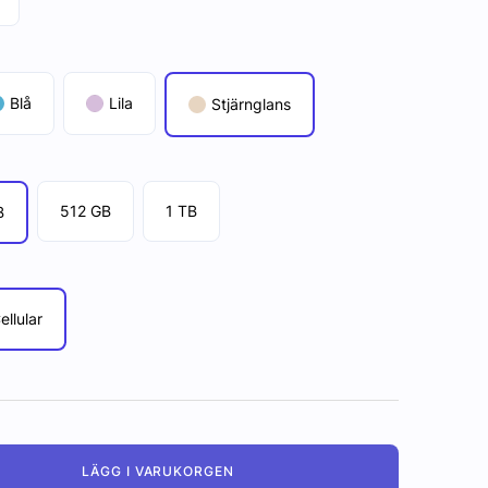
Blå
Lila
Stjärnglans
512 GB
1 TB
B
ellular
LÄGG I VARUKORGEN