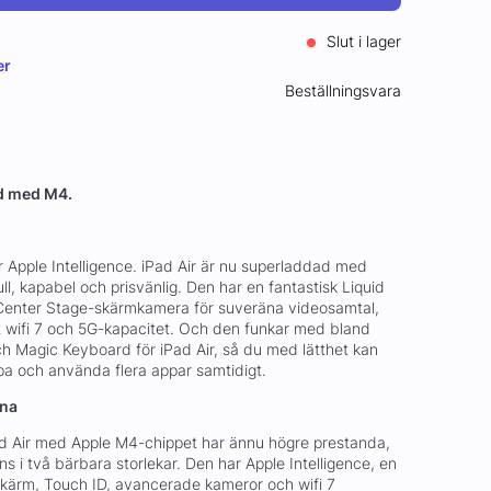
Slut i lager
er
Beställningsvara
ad med M4.
r Apple Intelligence. iPad Air är nu superladdad med
ll, kapabel och prisvänlig. Den har en fantastisk Liquid
Center Stage-skärmkamera för suveräna videosamtal,
 wifi 7 och 5G-kapacitet. Och den funkar med bland
ch Magic Keyboard för iPad Air, så du med lätthet kan
apa och använda flera appar samtidigt.
erna
d Air med Apple M4-chippet har ännu högre prestanda,
ns i två bärbara storlekar. Den har Apple Intelligence, en
-skärm, Touch ID, avancerade kameror och wifi 7