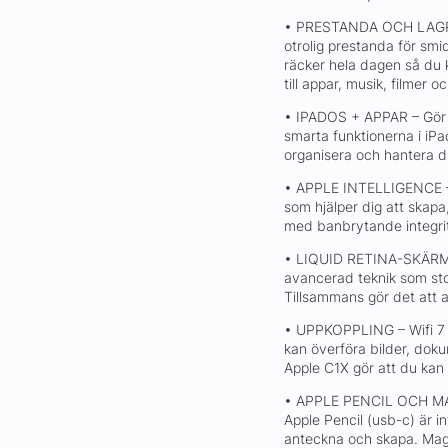
• PRESTANDA OCH LAGRIN
otrolig prestanda för smi
räcker hela dagen så du ka
till appar, musik, filmer o
• IPADOS + APPAR – Gör 
smarta funktionerna i iPa
organisera och hantera d
• APPLE INTELLIGENCE – Ap
som hjälper dig att skapa
med banbrytande integrit
• LIQUID RETINA-SKÄRM 
avancerad teknik som sto
Tillsammans gör det att al
• UPPKOPPLING – Wifi 7 
kan överföra bilder, dok
Apple C1X gör att du kan 
• APPLE PENCIL OCH MAG
Apple Pencil (usb-c) är in
anteckna och skapa. Magi