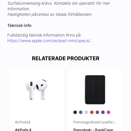
Surfabonnemang krävs. Kontakta din operatör för mer
information.
Hastigheten påverkas av lokala förhållanden.
Teknisk info
Fullständig teknisk information finns på
https://www.apple.com/se/ipad-mini/specs/.
.
RELATERADE PRODUKTER
AirPods4
PomologicBookCaseföriPadMini6thGen
AirPods 4
Pomologic - BookCase