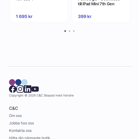
till iPad Mini 7th Gen
1 695
kr
399
kr
Copyright © 2026 C&C
Skapad med
Vendre
C&C
Om oss
Jobba hos oss
Kontakta oss
Hitta din närmaste butik