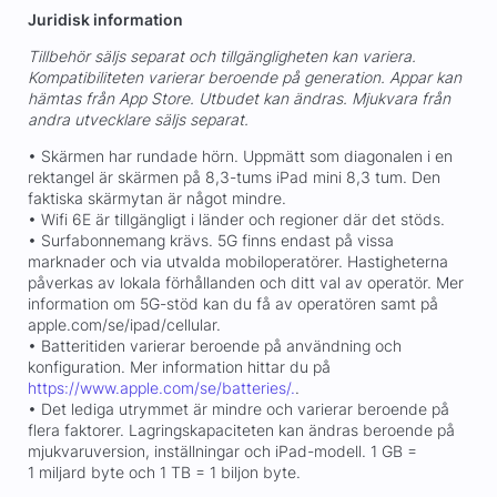
Juridisk information
Tillbehör säljs separat och tillgängligheten kan variera.
Kompatibiliteten varierar beroende på generation. Appar kan
hämtas från App Store. Utbudet kan ändras. Mjukvara från
andra utvecklare säljs separat.
• Skärmen har rundade hörn. Uppmätt som diagonalen i en
rektangel är skärmen på 8,3-tums iPad mini 8,3 tum. Den
faktiska skärmytan är något mindre.
• Wifi 6E är tillgängligt i länder och regioner där det stöds.
• Surfabonnemang krävs. 5G finns endast på vissa
marknader och via utvalda mobiloperatörer. Hastigheterna
påverkas av lokala förhållanden och ditt val av operatör. Mer
information om 5G-stöd kan du få av operatören samt på
apple.com/se/ipad/cellular.
• Batteritiden varierar beroende på användning och
konfiguration. Mer information hittar du på
https://www.apple.com/se/batteries/.
.
• Det lediga utrymmet är mindre och varierar beroende på
flera faktorer. Lagringskapaciteten kan ändras beroende på
mjukvaruversion, inställningar och iPad-modell. 1 GB =
1 miljard byte och 1 TB = 1 biljon byte.