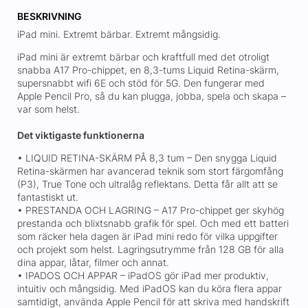
BESKRIVNING
iPad mini. Extremt bärbar. Extremt mångsidig.
iPad mini är extremt bärbar och kraftfull med det otroligt
snabba A17 Pro-chippet, en 8,3-tums Liquid Retina-skärm,
supersnabbt wifi 6E och stöd för 5G. Den fungerar med
Apple Pencil Pro, så du kan plugga, jobba, spela och skapa –
var som helst.
Det viktigaste funktionerna
• LIQUID RETINA-SKÄRM PÅ 8,3 tum – Den snygga Liquid
Retina-skärmen har avancerad teknik som stort färgomfång
(P3), True Tone och ultralåg reflektans. Detta får allt att se
fantastiskt ut.
• PRESTANDA OCH LAGRING – A17 Pro-chippet ger skyhög
prestanda och blixtsnabb grafik för spel. Och med ett batteri
som räcker hela dagen är iPad mini redo för vilka uppgifter
och projekt som helst. Lagringsutrymme från 128 GB för alla
dina appar, låtar, filmer och annat.
• IPADOS OCH APPAR – iPadOS gör iPad mer produktiv,
intuitiv och mångsidig. Med iPadOS kan du köra flera appar
samtidigt, använda Apple Pencil för att skriva med handskrift