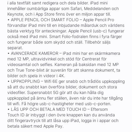
i alla textfält samt redigera och dela bilder. iPad mini
innehåller oumbärliga appar som Safari, Meddelanden och
Keynote, och i App Store finns över en miljon appar till.
• APPLE PENCIL OCH SMART FOLIO – Apple Pencil Pro
förvandlar iPad mini till en inbjudande målarduk och världens
bästa verktyg för anteckningar. Apple Pencil (usb-c) fungerar
också med iPad mini. Smart Folio-fodralen finns i fyra färger
och fungerar både som skydd och ställ. Tillbehör säljs
separat.
• AVANCERADE KAMEROR – iPad mini har en skärmkamera
med 12 MP, ultravidvinkel och stöd för Centrerat för
videosamtal och selfies. Kameran på baksidan med 12 MP
och True Tone-blixt är suverän för att skanna dokument, ta
bilder och spela in videor i 4K.
• UPPKOPPLING – Wifi 6E ger snabb och trådlös uppkoppling
så att du snabbt kan överföra bilder, dokument och stora
videofiler. Supersnabbt 5G gör att du kan hålla dig
uppkopplad på ännu fler ställen, även när du inte har tillgång
till wifi. Få högre usb-c-hastigheter med usb-c-porten.
• LÅS UPP OCH BETALA MED TOUCH ID – Eftersom
Touch ID är inbyggt i den övre knappen kan du använda
ditt fingeravtryck till att låsa upp iPad, logga in i appar och
betala säkert med Apple Pay.