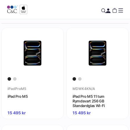
iPadProM5
MDWK4KN/A
iPad Pro M5
iPad Pro M5 11 tum
Rymdsvart 256 GB
Standardglas Wi-Fi
15 495
kr
15 495
kr