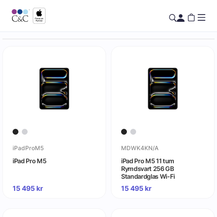
iPadProM5
MDWK4KN/A
iPad Pro M5
iPad Pro M5 11 tum
Rymdsvart 256 GB
Standardglas Wi-Fi
15 495
kr
15 495
kr