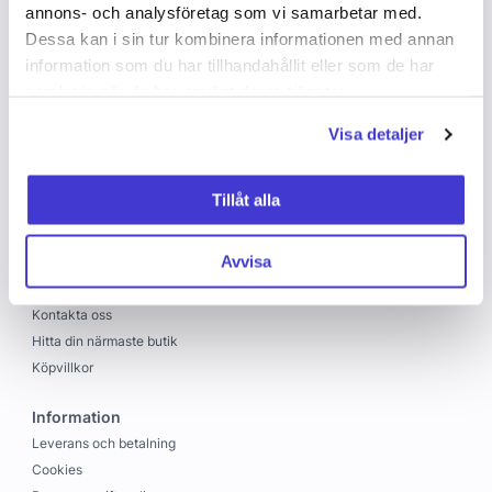
annons- och analysföretag som vi samarbetar med.
Dessa kan i sin tur kombinera informationen med annan
information som du har tillhandahållit eller som de har
samlat in när du har använt deras tjänster.
Visa detaljer
Copyright © 2026 C&C
Skapad med
Vendre
Tillåt alla
C&C
Avvisa
Om oss
Jobba hos oss
Kontakta oss
Hitta din närmaste butik
Köpvillkor
Information
Leverans och betalning
Cookies