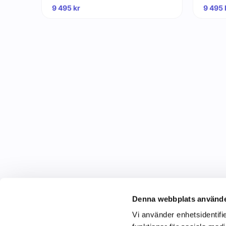
9 495
kr
9 495
Denna webbplats använde
Vi använder enhetsidentifie
C&C