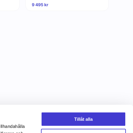
9 495
kr
Tillåt alla
illhandahålla