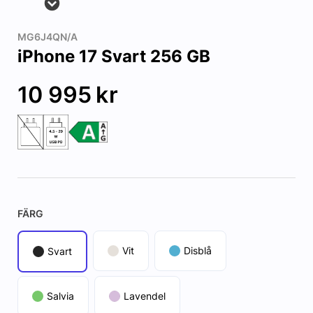
MG6J4QN/A
iPhone 17 Svart 256 GB
10 995
kr
FÄRG
Vit
Disblå
Svart
Salvia
Lavendel