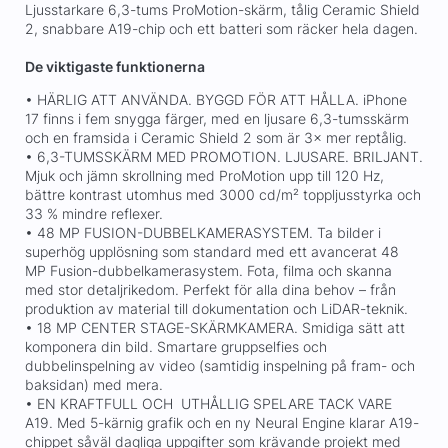
Ljusstarkare 6,3-tums ProMotion-skärm, tålig Ceramic Shield
2, snabbare A19-chip och ett batteri som räcker hela dagen.
De viktigaste funktionerna
• HÄRLIG ATT ANVÄNDA. BYGGD FÖR ATT HÅLLA. iPhone
17 finns i fem snygga färger, med en ljusare 6,3-tumsskärm
och en framsida i Ceramic Shield 2 som är 3× mer reptålig.
• 6,3-TUMSSKÄRM MED PROMOTION. LJUSARE. BRILJANT.
Mjuk och jämn skrollning med ProMotion upp till 120 Hz,
bättre kontrast utomhus med 3000 cd/m² toppljusstyrka och
33 % mindre reflexer.
• 48 MP FUSION-DUBBELKAMERASYSTEM. Ta bilder i
superhög upplösning som standard med ett avancerat 48
MP Fusion-dubbelkamerasystem. Fota, filma och skanna
med stor detaljrikedom. Perfekt för alla dina behov – från
produktion av material till dokumentation och LiDAR-teknik.
• 18 MP CENTER STAGE-SKÄRMKAMERA. Smidiga sätt att
komponera din bild. Smartare gruppselfies och
dubbelinspelning av video (samtidig inspelning på fram- och
baksidan) med mera.
• EN KRAFTFULL OCH UTHÅLLIG SPELARE TACK VARE
A19. Med 5-kärnig grafik och en ny Neural Engine klarar A19-
chippet såväl dagliga uppgifter som krävande projekt med