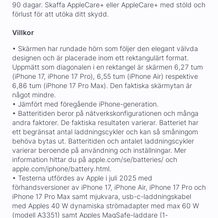
90 dagar. Skaffa AppleCare+ eller AppleCare+ med stöld och
förlust för att utöka ditt skydd.
Villkor
• Skärmen har rundade hörn som följer den elegant välvda
designen och är placerade inom ett rektangulärt format.
Uppmätt som diagonalen i en rektangel är skärmen 6,27 tum
(iPhone 17, iPhone 17 Pro), 6,55 tum (iPhone Air) respektive
6,86 tum (iPhone 17 Pro Max). Den faktiska skärmytan är
något mindre.
• Jämfört med föregående iPhone-generation.
• Batteritiden beror på nätverkskonfigurationen och många
andra faktorer. De faktiska resultaten varierar. Batteriet har
ett begränsat antal laddningscykler och kan så småningom
behöva bytas ut. Batteritiden och antalet laddningscykler
varierar beroende på användning och inställningar. Mer
information hittar du på apple.com/se/batteries/ och
apple.com/iphone/battery.html.
• Testerna utfördes av Apple i juli 2025 med
förhandsversioner av iPhone 17, iPhone Air, iPhone 17 Pro och
iPhone 17 Pro Max samt mjukvara, usb-c-laddningskabel
med Apples 40 W dynamiska strömadapter med max 60 W
(modell A3351) samt Apples MagSafe-laddare (1-