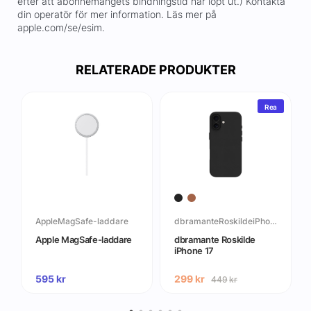
efter att abonnemangets bindningstid har löpt ut.) Kontakta
din operatör för mer information. Läs mer på
apple.com/se/esim.
RELATERADE PRODUKTER
Rea
AppleMagSafe-laddare
dbramanteRoskildeiPhone17
Apple MagSafe-laddare
dbramante Roskilde
iPhone 17
595
kr
299
kr
449
kr