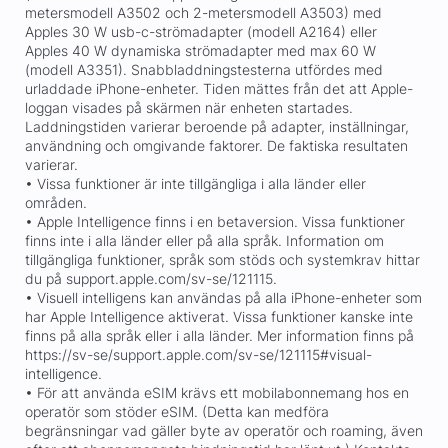
metersmodell A3502 och 2-metersmodell A3503) med
Apples 30 W usb-c-strömadapter (modell A2164) eller
Apples 40 W dynamiska strömadapter med max 60 W
(modell A3351). Snabbladdningstesterna utfördes med
urladdade iPhone-enheter. Tiden mättes från det att Apple-
loggan visades på skärmen när enheten startades.
Laddningstiden varierar beroende på adapter, inställningar,
användning och omgivande faktorer. De faktiska resultaten
varierar.
• Vissa funktioner är inte tillgängliga i alla länder eller
områden.
• Apple Intelligence finns i en betaversion. Vissa funktioner
finns inte i alla länder eller på alla språk. Information om
tillgängliga funktioner, språk som stöds och systemkrav hittar
du på support.apple.com/sv-se/121115.
• Visuell intelligens kan användas på alla iPhone-enheter som
har Apple Intelligence aktiverat. Vissa funktioner kanske inte
finns på alla språk eller i alla länder. Mer information finns på
https://sv-se/support.apple.com/sv-se/121115#visual-
intelligence.
• För att använda eSIM krävs ett mobilabonnemang hos en
operatör som stöder eSIM. (Detta kan medföra
begränsningar vad gäller byte av operatör och roaming, även