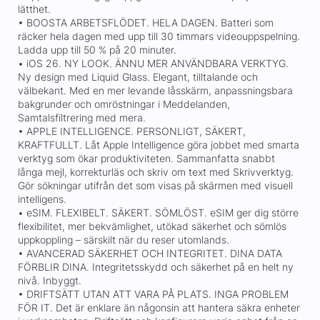
lätthet.
• BOOSTA ARBETSFLÖDET. HELA DAGEN. Batteri som
räcker hela dagen med upp till 30 timmars videouppspelning.
Ladda upp till 50 % på 20 minuter.
• iOS 26. NY LOOK. ÄNNU MER ANVÄNDBARA VERKTYG.
Ny design med Liquid Glass. Elegant, tilltalande och
välbekant. Med en mer levande låsskärm, anpassningsbara
bakgrunder och omröstningar i Meddelanden,
Samtalsfiltrering med mera.
• APPLE INTELLIGENCE. PERSONLIGT, SÄKERT,
KRAFTFULLT. Låt Apple Intelligence göra jobbet med smarta
verktyg som ökar produktiviteten. Sammanfatta snabbt
långa mejl, korrekturläs och skriv om text med Skrivverktyg.
Gör sökningar utifrån det som visas på skärmen med visuell
intelligens.
• eSIM. FLEXIBELT. SÄKERT. SÖMLÖST. eSIM ger dig större
flexibilitet, mer bekvämlighet, utökad säkerhet och sömlös
uppkoppling – särskilt när du reser utomlands.
• AVANCERAD SÄKERHET OCH INTEGRITET. DINA DATA
FÖRBLIR DINA. Integritetsskydd och säkerhet på en helt ny
nivå. Inbyggt.
• DRIFTSÄTT UTAN ATT VARA PÅ PLATS. INGA PROBLEM
FÖR IT. Det är enklare än någonsin att hantera säkra enheter