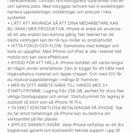
i verksamheten. Driftsätt och konfigurera varje enhet från en
och samma plats. Med inbyggda ramverk kan it-avdelningen
hantera uppdateringar, inställningar och policyer i hela
systemet.
• LÄTT ATT ANVÄNDA SÅ ATT DINA MEDARBETARE KAN
BLI ÄNNU MER PRODUKTIVA. iPhone är enkel att använda
så att alla snabbt kan komma igång. När teamet har de
bästa verktygen kan de nå nya nivåer av produktivitet.
• HITTA FOKUS OCH FLOW. Samarbeta med kollegor och
beta av uppgifter. Med iPhone och iPad är alla i teamet helt
mobila och kan vara effektivare.
• BYGGD FÖR ATT HÅLLA. iPhone behåller sitt värde längre
än någon annan smartphone. Den är byggd för att hålla med
högkvalitativa material och Apple-chippet. Och med iOS får
du mjukvaruuppdateringar i många år framöver.
• MER AV DITT ARBETE NÄRA TILL HANDS MED 2×
STARTUTRYMME. Lagring från 256 GB, perfekt för stora filer,
viktiga företagsappar och annat. Startutrymmet för lagring är
dubbelt så stort som på iPhone 16 Pro.
• TA EMOT KONTAKTLÖSA BETALNINGAR PÅ IPHONE. När
du tar emot betalningar på iPhone kan du bedriva din
verksamhet på fler platser.
• APPLES GARANTI INGÅR. Varje iPhone omfattas av ett års
begränsad garanti och kostnadsfri teknisk support i upp till