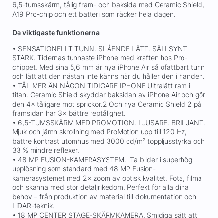
6,5-tumsskärm, tålig fram- och baksida med Ceramic Shield,
A19 Pro-chip och ett batteri som räcker hela dagen.
De viktigaste funktionerna
• SENSATIONELLT TUNN. SLÅENDE LÄTT. SÄLLSYNT
STARK. Tidernas tunnaste iPhone med kraften hos Pro-
chippet. Med sina 5,6 mm är nya iPhone Air så ofattbart tunn
och lätt att den nästan inte känns när du håller den i handen.
• TÅL MER ÄN NÅGON TIDIGARE IPHONE Ultralätt ram i
titan. Ceramic Shield skyddar baksidan av iPhone Air och gör
den 4× tåligare mot sprickor.2 Och nya Ceramic Shield 2 på
framsidan har 3× bättre reptålighet.
• 6,5-TUMSSKÄRM MED PROMOTION. LJUSARE. BRILJANT.
Mjuk och jämn skrollning med ProMotion upp till 120 Hz,
bättre kontrast utomhus med 3000 cd/m² toppljusstyrka och
33 % mindre reflexer.
• 48 MP FUSION-KAMERASYSTEM. Ta bilder i superhög
upplösning som standard med 48 MP Fusion-
kamerasystemet med 2× zoom av optisk kvalitet. Fota, filma
och skanna med stor detaljrikedom. Perfekt för alla dina
behov – från produktion av material till dokumentation och
LiDAR-teknik.
• 18 MP CENTER STAGE-SKÄRMKAMERA. Smidiga sätt att