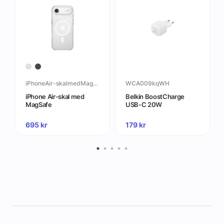
iPhoneAir-skalmedMagSafe
WCA009kqWH
iPhone Air-skal med
Belkin BoostCharge
MagSafe
USB-C 20W
695
kr
179
kr