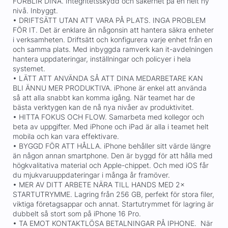
FÖRBLIR DINA. Integritetsskydd och säkerhet på en helt ny
nivå. Inbyggt.
• DRIFTSÄTT UTAN ATT VARA PÅ PLATS. INGA PROBLEM
FÖR IT. Det är enklare än någonsin att hantera säkra enheter
i verksamheten. Driftsätt och konfigurera varje enhet från en
och samma plats. Med inbyggda ramverk kan it-avdelningen
hantera uppdateringar, inställningar och policyer i hela
systemet.
• LÄTT ATT ANVÄNDA SÅ ATT DINA MEDARBETARE KAN
BLI ÄNNU MER PRODUKTIVA. iPhone är enkel att använda
så att alla snabbt kan komma igång. När teamet har de
bästa verktygen kan de nå nya nivåer av produktivitet.
• HITTA FOKUS OCH FLOW. Samarbeta med kollegor och
beta av uppgifter. Med iPhone och iPad är alla i teamet helt
mobila och kan vara effektivare.
• BYGGD FÖR ATT HÅLLA. iPhone behåller sitt värde längre
än någon annan smartphone. Den är byggd för att hålla med
högkvalitativa material och Apple-chippet. Och med iOS får
du mjukvaruuppdateringar i många år framöver.
• MER AV DITT ARBETE NÄRA TILL HANDS MED 2×
STARTUTRYMME. Lagring från 256 GB, perfekt för stora filer,
viktiga företagsappar och annat. Startutrymmet för lagring är
dubbelt så stort som på iPhone 16 Pro.
• TA EMOT KONTAKTLÖSA BETALNINGAR PÅ IPHONE. När