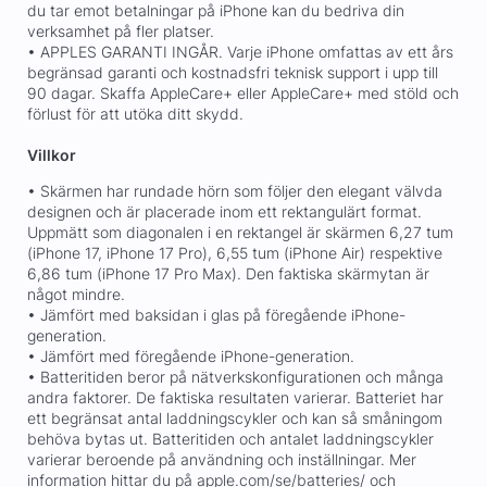
du tar emot betalningar på iPhone kan du bedriva din
verksamhet på fler platser.
• APPLES GARANTI INGÅR. Varje iPhone omfattas av ett års
begränsad garanti och kostnadsfri teknisk support i upp till
90 dagar. Skaffa AppleCare+ eller AppleCare+ med stöld och
förlust för att utöka ditt skydd.
Villkor
• Skärmen har rundade hörn som följer den elegant välvda
designen och är placerade inom ett rektangulärt format.
Uppmätt som diagonalen i en rektangel är skärmen 6,27 tum
(iPhone 17, iPhone 17 Pro), 6,55 tum (iPhone Air) respektive
6,86 tum (iPhone 17 Pro Max). Den faktiska skärmytan är
något mindre.
• Jämfört med baksidan i glas på föregående iPhone-
generation.
• Jämfört med föregående iPhone-generation.
• Batteritiden beror på nätverkskonfigurationen och många
andra faktorer. De faktiska resultaten varierar. Batteriet har
ett begränsat antal laddningscykler och kan så småningom
behöva bytas ut. Batteritiden och antalet laddningscykler
varierar beroende på användning och inställningar. Mer
information hittar du på apple.com/se/batteries/ och