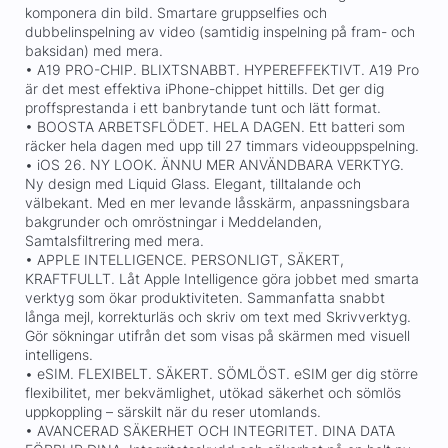
komponera din bild. Smartare gruppselfies och
dubbelinspelning av video (samtidig inspelning på fram- och
baksidan) med mera.
• A19 PRO-CHIP. BLIXTSNABBT. HYPEREFFEKTIVT. A19 Pro
är det mest effektiva iPhone-chippet hittills. Det ger dig
proffsprestanda i ett banbrytande tunt och lätt format.
• BOOSTA ARBETSFLÖDET. HELA DAGEN. Ett batteri som
räcker hela dagen med upp till 27 timmars videouppspelning.
• iOS 26. NY LOOK. ÄNNU MER ANVÄNDBARA VERKTYG.
Ny design med Liquid Glass. Elegant, tilltalande och
välbekant. Med en mer levande låsskärm, anpassningsbara
bakgrunder och omröstningar i Meddelanden,
Samtalsfiltrering med mera.
• APPLE INTELLIGENCE. PERSONLIGT, SÄKERT,
KRAFTFULLT. Låt Apple Intelligence göra jobbet med smarta
verktyg som ökar produktiviteten. Sammanfatta snabbt
långa mejl, korrekturläs och skriv om text med Skrivverktyg.
Gör sökningar utifrån det som visas på skärmen med visuell
intelligens.
• eSIM. FLEXIBELT. SÄKERT. SÖMLÖST. eSIM ger dig större
flexibilitet, mer bekvämlighet, utökad säkerhet och sömlös
uppkoppling – särskilt när du reser utomlands.
• AVANCERAD SÄKERHET OCH INTEGRITET. DINA DATA