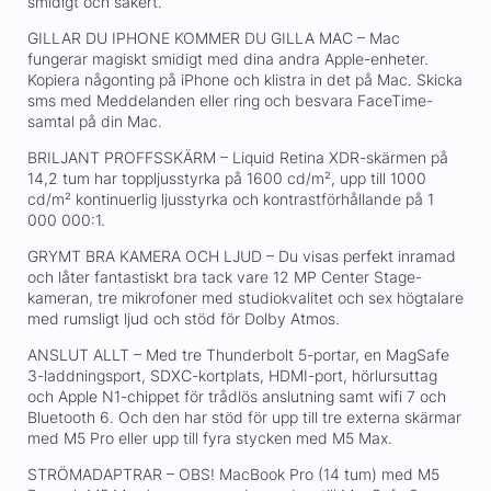
smidigt och säkert.
GILLAR DU IPHONE KOMMER DU GILLA MAC – Mac
fungerar magiskt smidigt med dina andra Apple-enheter.
Kopiera någonting på iPhone och klistra in det på Mac. Skicka
sms med Meddelanden eller ring och besvara FaceTime-
samtal på din Mac.
BRILJANT PROFFSSKÄRM – Liquid Retina XDR-skärmen på
14,2 tum har toppljusstyrka på 1600 cd/m², upp till 1000
cd/m² kontinuerlig ljusstyrka och kontrastförhållande på 1
000 000:1.
GRYMT BRA KAMERA OCH LJUD – Du visas perfekt inramad
och låter fantastiskt bra tack vare 12 MP Center Stage-
kameran, tre mikrofoner med studiokvalitet och sex högtalare
med rumsligt ljud och stöd för Dolby Atmos.
ANSLUT ALLT – Med tre Thunderbolt 5-portar, en MagSafe
3-laddningsport, SDXC-kortplats, HDMI-port, hörlursuttag
och Apple N1-chippet för trådlös anslutning samt wifi 7 och
Bluetooth 6. Och den har stöd för upp till tre externa skärmar
med M5 Pro eller upp till fyra stycken med M5 Max.
STRÖMADAPTRAR – OBS! MacBook Pro (14 tum) med M5