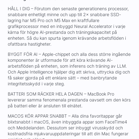
HÅLL I DIG – Förutom den senaste generationens processor,
snabbare enhetligt minne och upp till 2× snabbare SSD-
lagring har M5 Pro och M5 Max en kraftfullare
grafikprocessor med en inbyggd Neural Accelerator i varje
kärna för högre AI-prestanda och träningskapacitet på
enheten. Så du kan spurta igenom krävande arbetsflöden i
ofattbara hastigheter.
BYGGT FÖR AI – Apple-chippet och alla dess större ingående
komponenter är utformade för att köra krävande AI-
arbetsflöden på enheten, som inferens och träning av LLM.
Och Apple Intelligence hjälper dig att skriva, uttrycka dig och
få saker gjorda på ett enklare sätt – med banbrytande
integritetsskydd i varje steg.
BATTERI SOM RÄCKER HELA DAGEN – MacBook Pro
levererar samma fenomenala prestanda oavsett om den körs
på batteri eller är ansluten till elnätet.
MACOS KÖR APPAR SNABBT – Alla dina favoritappar går
blixtsnabbt i macOS, även inbyggda appar som FaceTime4
och Meddelanden. Dessutom ser inbyggt virusskydd och
kostnadsfria mjukvaruuppdateringar till att din Mac fungerar