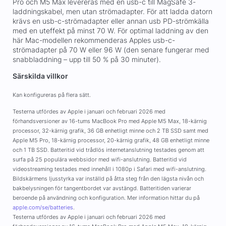
Pro och M5 Max levereras med en usb-c till MagSafe 3-
laddningskabel, men utan strömadapter. För att ladda datorn
krävs en usb-c-strömadapter eller annan usb PD-strömkälla
med en uteffekt på minst 70 W. För optimal laddning av den
här Mac-modellen rekommenderas Apples usb-c-
strömadapter på 70 W eller 96 W (den senare fungerar med
snabbladdning – upp till 50 % på 30 minuter).
Särskilda villkor
Kan konfigureras på flera sätt.
Testerna utfördes av Apple i januari och februari 2026 med
förhandsversioner av 16-tums MacBook Pro med Apple M5 Max, 18-kärnig
processor, 32-kärnig grafik, 36 GB enhetligt minne och 2 TB SSD samt med
Apple M5 Pro, 18-kärnig processor, 20-kärnig grafik, 48 GB enhetligt minne
och 1 TB SSD. Batteritid vid trådlös internetanslutning testades genom att
surfa på 25 populära webbsidor med wifi-anslutning. Batteritid vid
videostreaming testades med innehåll i 1080p i Safari med wifi-anslutning.
Bildskärmens ljusstyrka var inställd på åtta steg från den lägsta nivån och
bakbelysningen för tangentbordet var avstängd. Batteritiden varierar
beroende på användning och konfiguration. Mer information hittar du på
apple.com/se/batteries
.
Testerna utfördes av Apple i januari och februari 2026 med