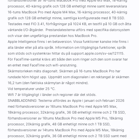
förhandsversioner av 16-tums MacBook Pro med Apple M5 Max, 18-kärnig
processor, 40-kärnig grafik och 128 GB enhetligt minne samt leveransklara
16-tums MacBook Pro med Apple M4 Max, 16-kärnig processor, 40-kärnig
grafik och 128 GB enhetligt minne, samtliga konfigurerade med 8 TB SSD.
Testades med FIO 3.41, förfrågningar på 1024 KB, en testfil på 10 GB och åtta
väntande I/O-åtgärder. Prestandatesterna utförs med specifika datorsystem
och visar den ungefärliga prestandan hos MacBook Pro.
Apple Intelligence finns i en betaversion. Vissa funktioner kanske inte finns i
alla länder eller på alla språk. Information om tillgängliga funktioner, språk
som stöds och systemkrav hittar du på support.apple.com/sv-se/121115.
För FaceTime-samtal krävs att både den som ringer och den som svarar har
en enhet med FaceTime och wifi-anslutning.
Skärmstorleken mäts diagonalt. Skärmen på 16-tums MacBook Pro har
rundade hörn högst upp. Uppmätt som diagonalen i en rektangel är skärmen
16,2 tum (den faktiska skärmytan är något mindre).
Vid temperaturer under 25 °C.
Wifi 7 är tillgängligt i länder och regioner där det stöds.
SNABBLADDNING: Testerna utfördes av Apple i januari och februari 2026
med förhandsversioner av 16tums MacBook Pro med Apple M5 Max,
18kärnig processor, 32kärnig grafik, 36 GB enhetligt minne och 2 TB SSD,
förhandsversioner av 16tums MacBook Pro med Apple M5 Pro, 18kärnig
processor, 20kärnig grafik, 48 GB enhetligt minne och 1 TB SSD,
förhandsversioner av 14tums MacBook Pro med Apple M5 Max, 18kärnig
processor, 32kärnig grafik, 36 GB enhetligt minne och 2 TB SSD samt med