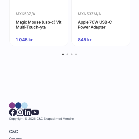
MXK53Z/A
MXN53ZM/A
Magic Mouse (usb‑c) Vit
Apple 70W USB-C
Multi-Touch-yta
Power Adapter
1 045
kr
845
kr
Copyright © 2026 C&C
Skapad med
Vendre
C&C
Om oss